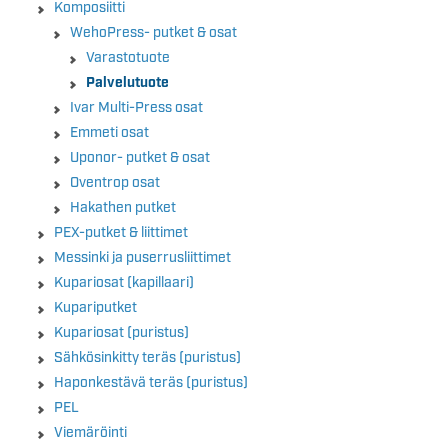
Komposiitti
WehoPress- putket & osat
Varastotuote
Palvelutuote
Ivar Multi-Press osat
Emmeti osat
Uponor- putket & osat
Oventrop osat
Hakathen putket
PEX-putket & liittimet
Messinki ja puserrusliittimet
Kupariosat (kapillaari)
Kupariputket
Kupariosat (puristus)
Sähkösinkitty teräs (puristus)
Haponkestävä teräs (puristus)
PEL
Viemäröinti