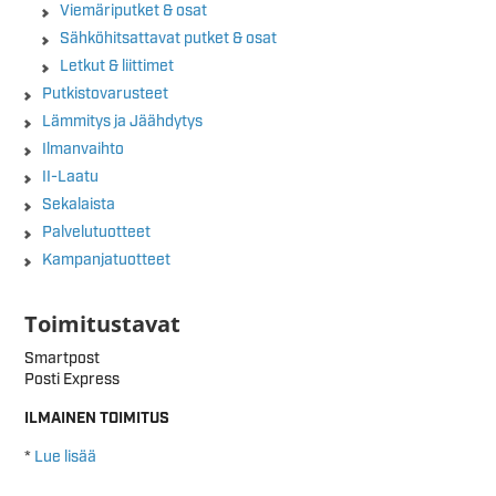
Viemäriputket & osat
Sähköhitsattavat putket & osat
Letkut & liittimet
Putkistovarusteet
Lämmitys ja Jäähdytys
Ilmanvaihto
II-Laatu
Sekalaista
Palvelutuotteet
Kampanjatuotteet
Toimitustavat
Smartpost
Posti Express
ILMAINEN TOIMITUS
*
Lue lisää