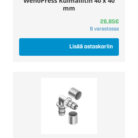
WehoPress Kulmaliitin 40 x 40
mm
26,85
€
6 varastossa
Lisää ostoskoriin