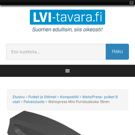
X
Haku
Etusivu
>
Putket ja liittimet
>
Komposiitti
>
WehoPress- putket &
osat
>
Palvelutuote
> Wehopress Mini Puristusleuka 16mm