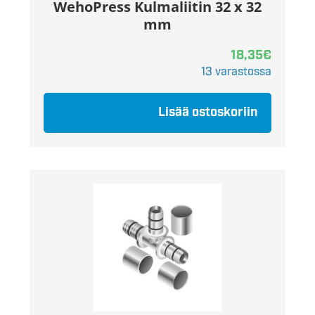
WehoPress Kulmaliitin 32 x 32
mm
18,35
€
13 varastossa
Lisää ostoskoriin