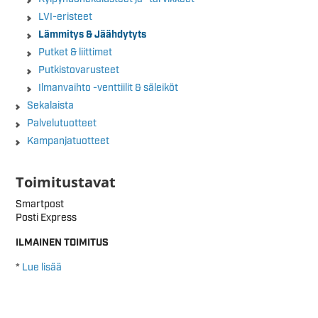
LVI-eristeet
Lämmitys & Jäähdytyts
Putket & liittimet
Putkistovarusteet
Ilmanvaihto -venttiilit & säleiköt
Sekalaista
Palvelutuotteet
Kampanjatuotteet
Toimitustavat
Smartpost
Posti Express
ILMAINEN TOIMITUS
*
Lue lisää