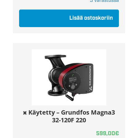
3 varastossa
Lisää ostoskoriin
ӿ Käytetty – Grundfos Magna3
32-120F 220
599,00
€