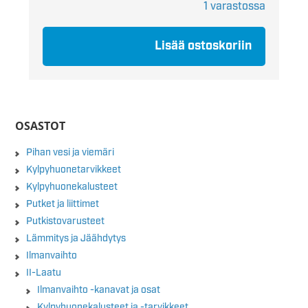
1 varastossa
Lisää ostoskoriin
OSASTOT
Pihan vesi ja viemäri
Kylpyhuonetarvikkeet
Kylpyhuonekalusteet
Putket ja liittimet
Putkistovarusteet
Lämmitys ja Jäähdytys
Ilmanvaihto
II-Laatu
Ilmanvaihto -kanavat ja osat
Kylpyhuonekalusteet ja -tarvikkeet