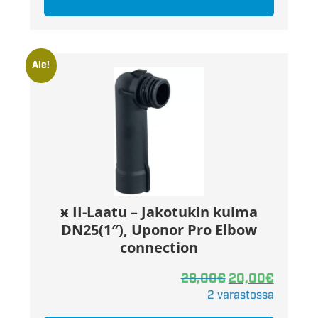
Ale!
ӿ II-Laatu – Jakotukin kulma
DN25(1″), Uponor Pro Elbow
connection
28,00
€
20,00
€
2 varastossa