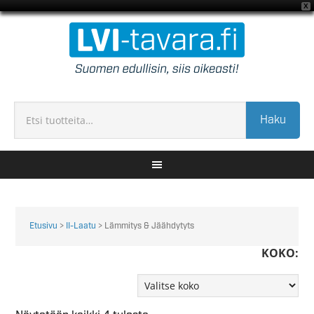
X
Haku
Etusivu
>
II-Laatu
> Lämmitys & Jäähdytyts
KOKO: