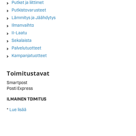
Putket ja liittimet
Putkistovarusteet
Lämmitys ja Jäähdytys
Ilmanvaihto
II-Laatu
Sekalaista
Palvelutuotteet
Kampanjatuotteet
Toimitustavat
Smartpost
Posti Express
ILMAINEN TOIMITUS
*
Lue lisää