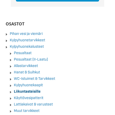
OSASTOT
Pihan vesi ja viemäri
Kylpyhuonetarvikkeet
Kylpyhuonekalusteet
Pesualtaat
Pesualtaat (II-Laatu)
Allastarvikkeet
Hanat & Suihkut
WC-Istuimet & Tarvikkeet
Kylpyhuonekaapit
Liikuntasteisille
Käyttövesipatterit
Lattiakaivot & varusteet
Muut tarvikkeet