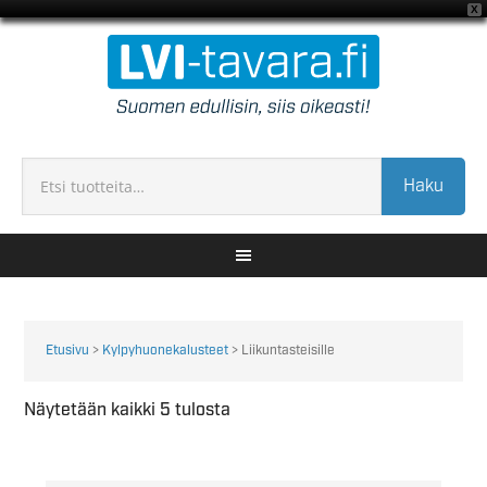
X
Haku
Etusivu
>
Kylpyhuonekalusteet
> Liikuntasteisille
Näytetään kaikki 5 tulosta