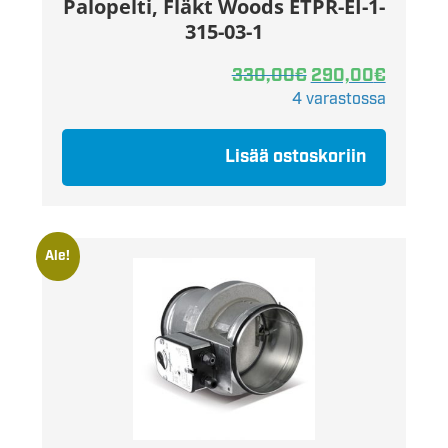
Palopelti, Fläkt Woods ETPR-EI-1-
315-03-1
330,00
€
290,00
€
4 varastossa
Lisää ostoskoriin
Ale!