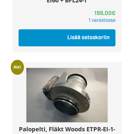
EI60 + BFL24-T
199,00
€
1 varastossa
Lisää ostoskoriin
Ale!
Palopelti, Fläkt Woods ETPR-EI-1-