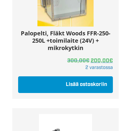
Palopelti, Fläkt Woods FFR-250-
250L +toimilaite (24V) +
mikrokytkin
300,00
€
200,00
€
2 varastossa
Lisää ostoskoriin