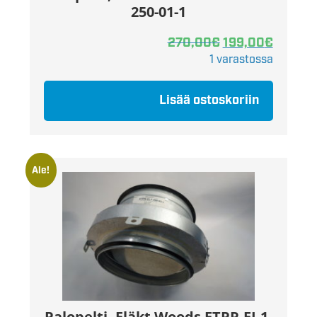
250-01-1
270,00
€
199,00
€
1 varastossa
Lisää ostoskoriin
Ale!
Palopelti, Fläkt Woods ETPR-EI-1-