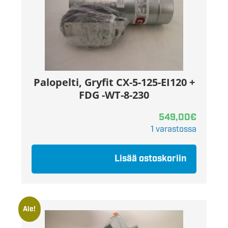
Palopelti, Gryfit CX-5-125-EI120 +
FDG -WT-8-230
549,00
€
1 varastossa
Lisää ostoskoriin
Ale!