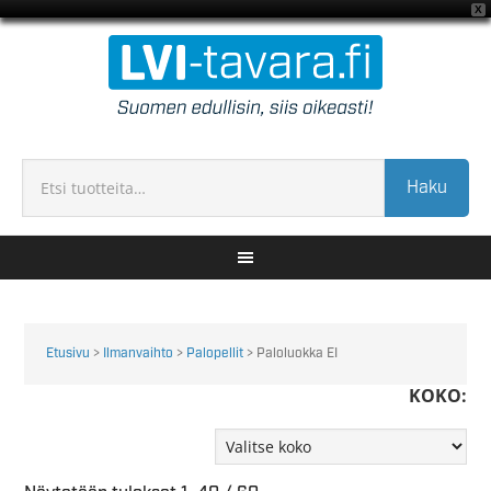
X
Haku
Etusivu
>
Ilmanvaihto
>
Palopellit
> Paloluokka EI
KOKO: