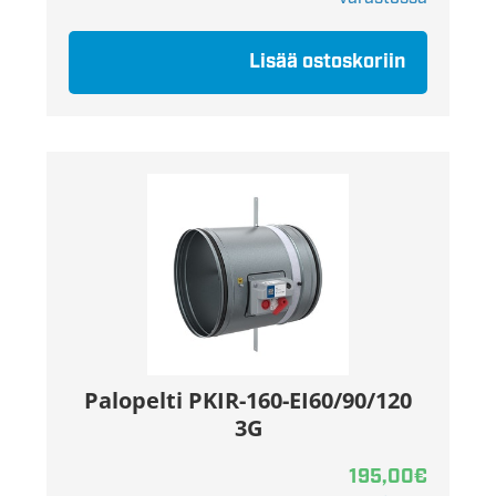
Lisää ostoskoriin
Palopelti PKIR-160-EI60/90/120
3G
195,00
€