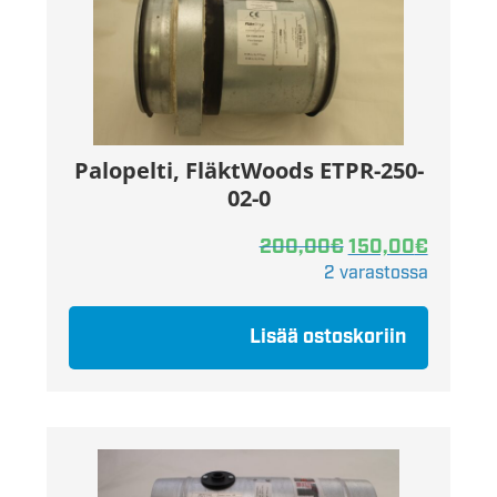
Palopelti, FläktWoods ETPR-250-
02-0
200,00
€
150,00
€
2 varastossa
Lisää ostoskoriin