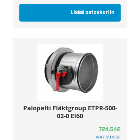
Lisää ostoskoriin
Palopelti Fläktgroup ETPR-500-
02-0 EI60
724,54
€
varastossa