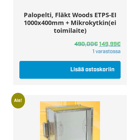
Palopelti, Fläkt Woods ETPS-EI
1000x400mm + Mikrokytkin(ei
toimilaite)
490,00
€
149,99
€
1 varastossa
Lisää ostoskoriin
Ale!