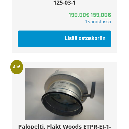
125-03-1
190,00
€
159,00
€
1 varastossa
Lisää ostoskoriin
Ale!
Palopelti, Fläkt Woods ETPR-EI-1-