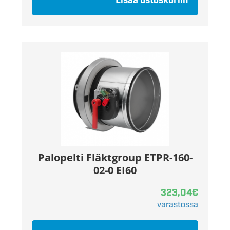
Lisää ostoskoriin
Palopelti Fläktgroup ETPR-160-
02-0 EI60
323,04
€
varastossa