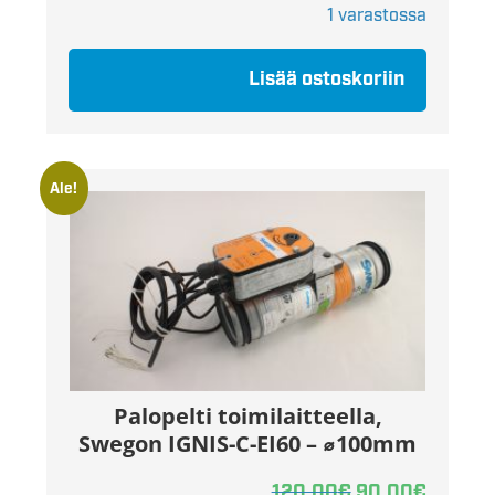
1 varastossa
Lisää ostoskoriin
Ale!
Palopelti toimilaitteella,
Swegon IGNIS-C-EI60 – ⌀100mm
120,00
€
90,00
€