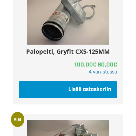
Palopelti, Gryfit CX5-125MM
100,00
€
80,00
€
4 varastossa
Lisää ostoskoriin
Ale!