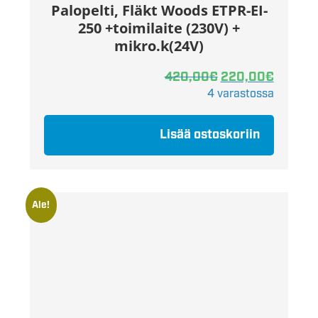
Palopelti, Fläkt Woods ETPR-EI-
250 +toimilaite (230V) +
mikro.k(24V)
420,00
€
220,00
€
4 varastossa
Lisää ostoskoriin
Ale!