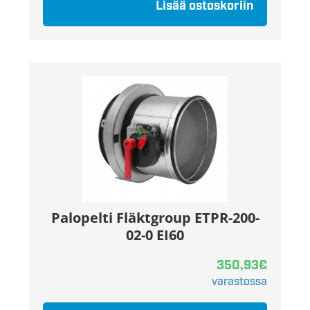
Lisää ostoskoriin
Palopelti Fläktgroup ETPR-200-
02-0 EI60
350,93
€
varastossa