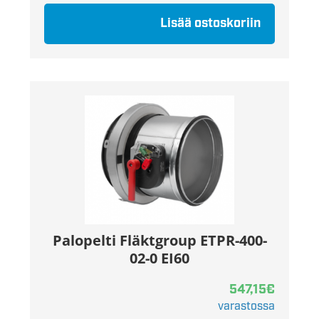
Lisää ostoskoriin
Palopelti Fläktgroup ETPR-400-
02-0 EI60
547,15
€
varastossa