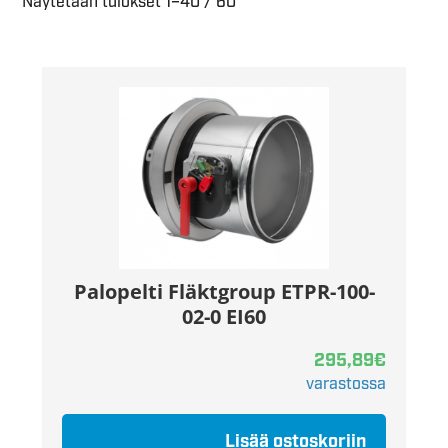
Näytetään tulokset 1–40 / 60
Palopelti Fläktgroup ETPR-100-
02-0 EI60
295,89
€
varastossa
Lisää ostoskoriin