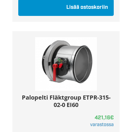
Lisää ostoskoriin
Palopelti Fläktgroup ETPR-315-
02-0 EI60
421,16
€
varastossa