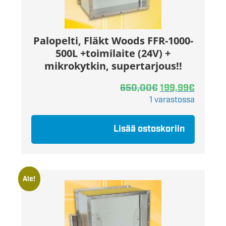
Palopelti, Fläkt Woods FFR-1000-
500L +toimilaite (24V) +
mikrokytkin, supertarjous!!
650,00
€
199,99
€
1 varastossa
Lisää ostoskoriin
Ale!