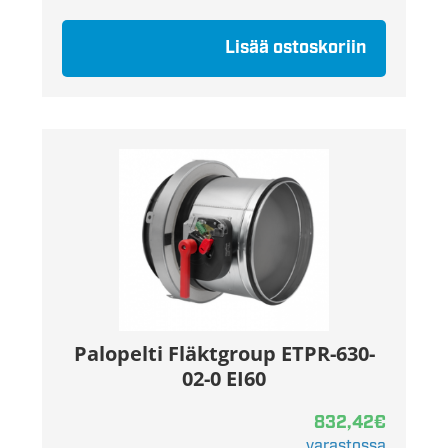
Lisää ostoskoriin
Palopelti Fläktgroup ETPR-630-
02-0 EI60
832,42
€
varastossa