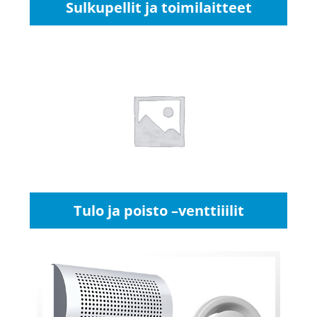
Sulkupellit ja toimilaitteet
Tulo ja poisto –venttiiilit