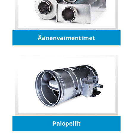
Äänenvaimentimet
Palopellit