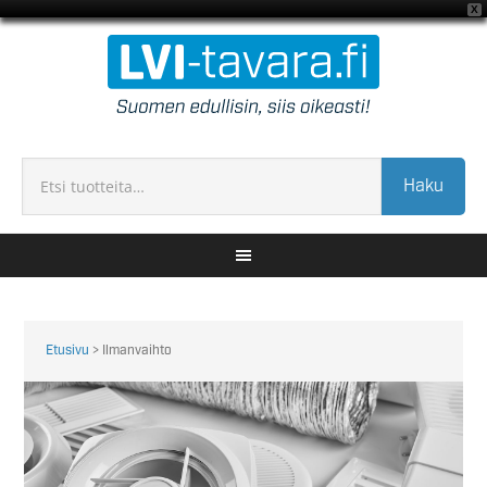
X
Haku
Etusivu
> Ilmanvaihto