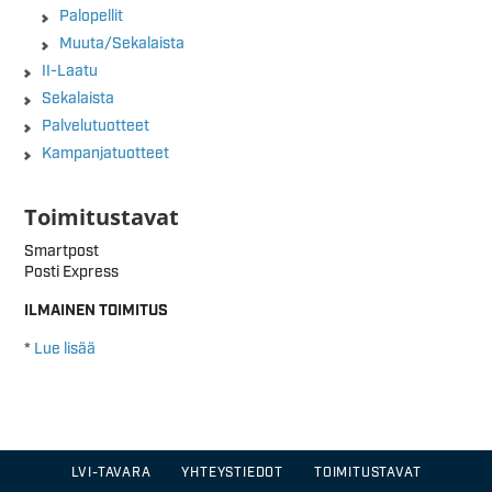
Palopellit
Muuta/Sekalaista
II-Laatu
Sekalaista
Palvelutuotteet
Kampanjatuotteet
Toimitustavat
Smartpost
Posti Express
ILMAINEN TOIMITUS
*
Lue lisää
LVI-TAVARA
YHTEYSTIEDOT
TOIMITUSTAVAT