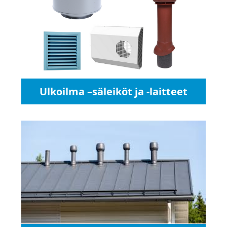
Ulkoilma –säleiköt ja -laitteet