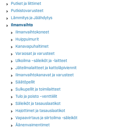
Putket ja liittimet
Putkistovarusteet
Lämmitys ja Jäähdytys
Ilmanvaihto
Ilmanvaihtokoneet
Huippuimurit
Kanavapuhaltimet
Varaosat ja varusteet
Ulkoilma –säleiköt ja -laitteet
Jäteilmalaitteet ja kattoläpiviennit
Ilmanvaihtokanavat ja varusteet
Säätöpellit
Sulkupellit ja toimilaitteet
Tulo ja poisto –venttiiilit
Säleiköt ja tasauslaatikot
Hajottimet ja tasauslaatikot
Vapaavirtaus ja siirtoilma -säleiköt
Äänenvaimentimet