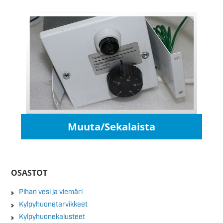
Muuta/Sekalaista
OSASTOT
Pihan vesi ja viemäri
Kylpyhuonetarvikkeet
Kylpyhuonekalusteet