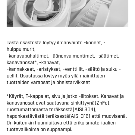
Tästä osastosta löytyy ilmanvaihto -koneet, -
huippuimurit,
-kanavapuhaltimet, -äänenvaimentimet, -säätimet, -
kanavanosat*, -kanavat,
-kannakkeet, -eristykset, -venttiilit, -säätö ja sulku -
pellit. Osastossa löytyy myös yllä mainittujen
tuotteiden varaosat ja oheistarvikkeet
*Käyrät, T-kappalet, sivu ja jatko -liitokset. Kanavat ja
kanavanosat ovat saatavana sinkittyynä(ZnFe),
ruostumattomasta teräksestä(AISI 304),
haponkestävästä teräksestä(AISI 316) että muovisenä.
On kuitenkin huomioitava että erikoismateriaalien
tuotevalikoima on suppeampi.