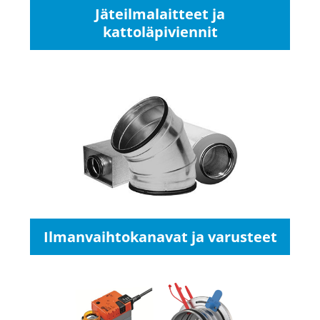
Jäteilmalaitteet ja
kattoläpiviennit
Ilmanvaihtokanavat ja varusteet