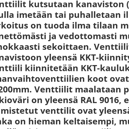
nttiilit kutsutaan kanaviston 
ulla imetään tai puhalletaan il
rkoitus on tuoda ilma tilaan
nettömästi ja vedottomasti m
hokkaasti sekoittaen. Venttiili
navistoon yleensä KKT-kiinnit
nttiili kiinnitetään KKT-kaulu
manvaihtoventtiilien koot ovat
 200mm. Venttiilit maalataan 
kioväri on yleensä RAL 9016,
lmistetut venttilit ovat yleen
nka on hieman keltaisempi, mu