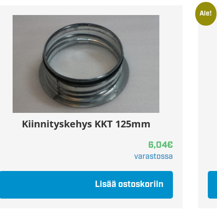
Ale!
Kiinnityskehys KKT 125mm
6,04
€
varastossa
Lisää ostoskoriin