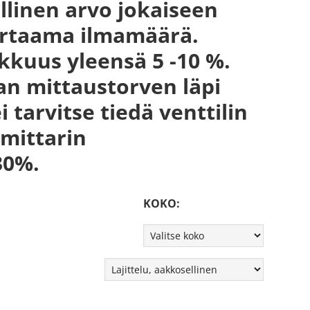
öllinen arvo jokaiseen
 virtaama ilmamäärä.
kuus yleensä 5 -10 %.
an mittaustorven läpi
 tarvitse tiedä venttilin
ämittarin
30%.
KOKO: