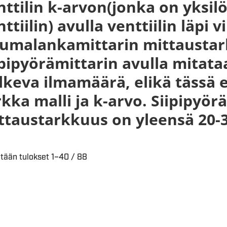
nttilin k-arvon(jonka on yksil
nttiilin) avulla venttiilin läpi
umalankamittarin mittaustark
ipipyörämittarin avulla mitata
lkeva ilmamäärä, elikä tässä ei
rkka malli ja k-arvo. Siipipyör
ttaustarkkuus on yleensä 20-
tään tulokset 1–40 / 88