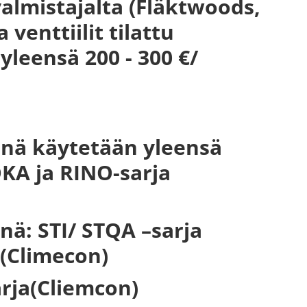
 valmistajalta (Fläktwoods,
venttiilit tilattu
yleensä 200 - 300 €/
linä käytetään yleensä
OKA ja RINO-sarja
nä: STI/ STQA –sarja
a(Climecon)
arja(Cliemcon)