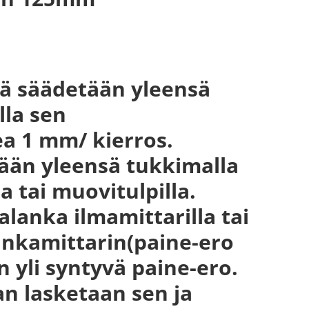
rä säädetään yleensä
lla sen
a 1 mm/ kierros.
tään yleensä tukkimalla
a tai muovitulpilla.
lanka ilmamittarilla tai
lankamittarin(paine-ero
n yli syntyvä paine-ero.
an lasketaan sen ja