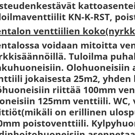
steudenkestävät kattoasenteise
loilmaventtiilit KN-K-RST, poi
entalon venttiilien koko(nyrk
entalossa voidaan mitoitta ven
rkkisäännöillä. Tuloilma puhal
kuhuoneisiin. Olohuoneisiin
nttiili jokaisesta 25m2, yhde
öhuoneisiin riittää 100mm ven
oneisiin 125mm venttiili. WC,
ittiöt(mikäli on erillinen ulos
0mm poistoventtiili. Kylpyhuon
dinhoitohuoneisiin asennet