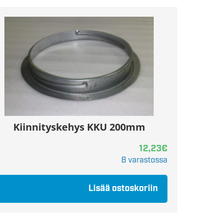
Kiinnityskehys KKU 200mm
12,23
€
8 varastossa
Lisää ostoskoriin