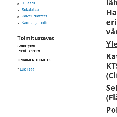
lä
II-Laatu
Ha
Sekalaista
Palvelutuotteet
er
Kampanjatuotteet
vä
Toimitustavat
Yl
Smartpost
Posti Express
Ka
ILMAINEN TOIMITUS
KT
*
Lue lisää
(C
Se
(F
Po