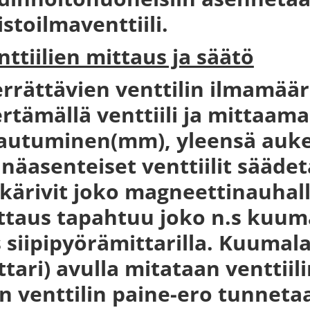
istoilmaventtiili.
nttiilien mittaus ja säätö
errättävien venttilin ilmamää
ertämällä venttiili ja mittaama
autuminen(mm), yleensä auke
inäasenteiset venttiilit sääde
ikärivit joko magneettinauhall
ttaus tapahtuu joko n.s kuuma
s siipipyörämittarilla. Kuuma
ttari) avulla mitataan venttiili
n venttilin paine-ero tunneta