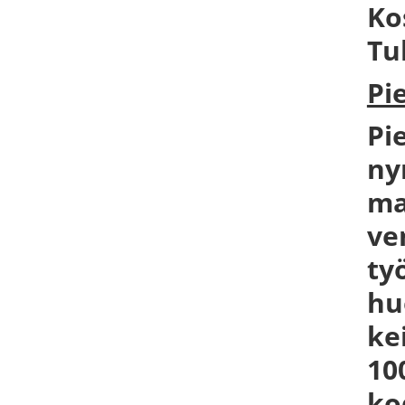
Ko
Tu
Pi
Pi
ny
ma
ve
ty
hu
ke
10
ko