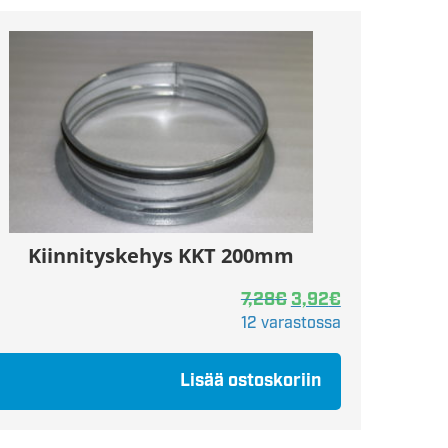
Kiinnityskehys KKT 200mm
7,28
€
3,92
€
12 varastossa
Lisää ostoskoriin