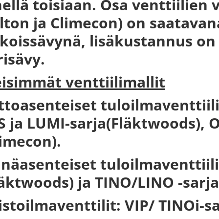
hellä toisiaan. Osa venttiilien
lton ja Climecon) on saatavana 
ikoissävynä, lisäkustannus on 
risävy.
eisimmät venttiilimallit
ttoasenteiset tuloilmaventtii
S ja LUMI-sarja(Fläktwoods), 
limecon).
inäasenteiset tuloilmaventtiili
läktwoods) ja TINO/LINO -sarj
istoilmaventtilit: VIP/ TINOi-s