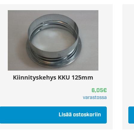
Kiinnityskehys KKU 125mm
6,05
€
varastossa
Lisää ostoskoriin