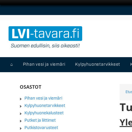
⌂
Pihan vesi ja viemäri
Kylpyhuonetarvikkeet
OSASTOT
Etu
Pihan vesi ja viemäri
Tu
Kylpyhuonetarvikkeet
Kylpyhuonekalusteet
Yl
Putket ja liittimet
Putkistovarusteet