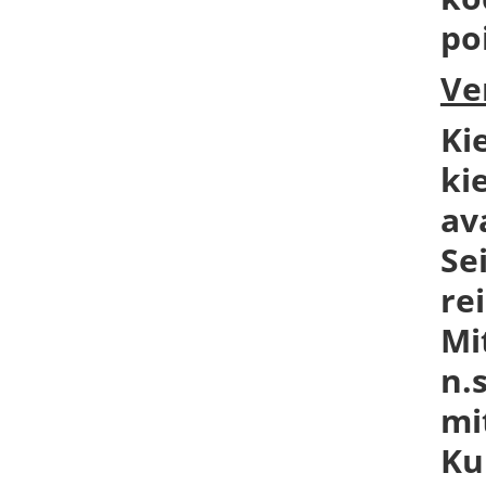
po
Ve
Ki
ki
av
Se
re
Mi
n.
mi
Ku