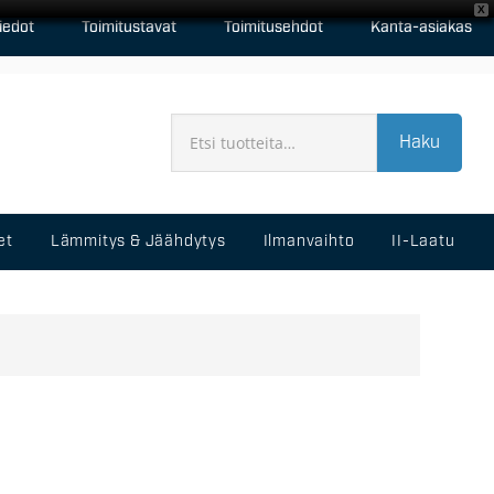
X
iedot
Toimitustavat
Toimitusehdot
Kanta-asiakas
Haku
et
Lämmitys & Jäähdytys
Ilmanvaihto
II-Laatu