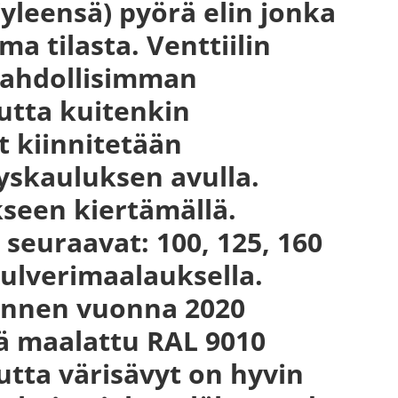
(yleensä) pyörä elin jonka
ma tilasta. Venttiilin
 mahdollisimman
utta kuitenkin
t kiinnitetään
yskauluksen avulla.
kseen kiertämällä.
 seuraavat: 100, 125, 160
pulverimaalauksella.
 ennen vuonna 2020
sä maalattu RAL 9010
tta värisävyt on hyvin