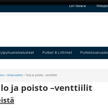
LVI-Tavara
Yhteyst
Kylpyhuonekalusteet
Putket & Liittimet
Putkistovaruste
sivu
>
Ilmanvaihto
> Tulo ja poisto –venttiiilit
lo ja poisto –venttiilit
eistä