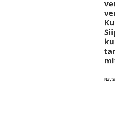
ve
ve
Ku
Si
ku
ta
mi
Näyte