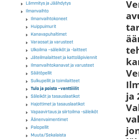
Ve
Lämmitys ja Jäähdytys
Ilmanvaihto
av
Ilmanvaihtokoneet
ta
Huippuimurit
Kanavapuhaltimet
ää
Varaosat ja varusteet
te
Ulkoilma –säleiköt ja -laitteet
Jäteilmalaitteet ja kattoläpiviennit
ka
Ilmanvaihtokanavat ja varusteet
Ve
Säätöpellit
Sulkupellit ja toimilaitteet
Il
Tulo ja poisto –venttiiilit
ja
Säleiköt ja tasauslaatikot
Va
Hajottimet ja tasauslaatikot
Vapaavirtaus ja siirtoilma -säleiköt
va
Äänenvaimentimet
jo
Palopellit
Muuta/Sekalaista