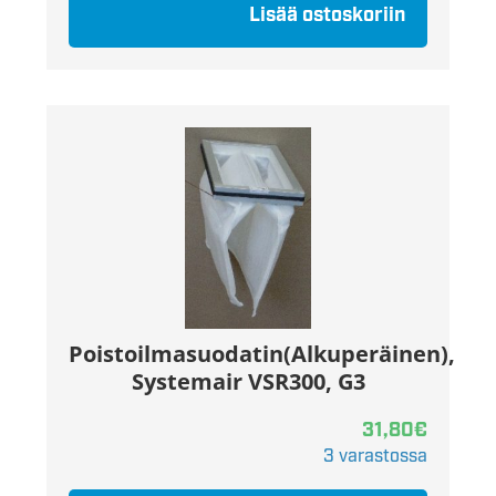
Lisää ostoskoriin
Poistoilmasuodatin(Alkuperäinen),
Systemair VSR300, G3
31,80
€
3 varastossa