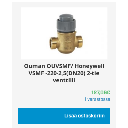
Ouman OUVSMF/ Honeywell
VSMF -220-2,5(DN20) 2-tie
venttiili
127,06
€
1 varastossa
Lisää ostoskoriin