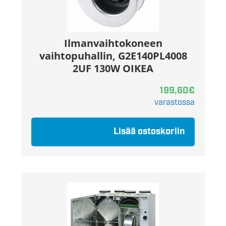
Ilmanvaihtokoneen
vaihtopuhallin, G2E140PL4008
2UF 130W OIKEA
199,60
€
varastossa
Lisää ostoskoriin