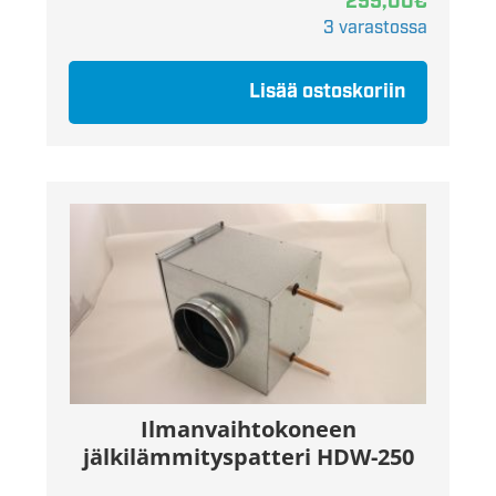
255,00
€
3 varastossa
Lisää ostoskoriin
Ilmanvaihtokoneen
jälkilämmityspatteri HDW-250