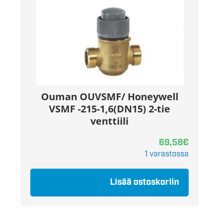
Ouman OUVSMF/ Honeywell
VSMF -215-1,6(DN15) 2-tie
venttiili
69,58
€
1 varastossa
Lisää ostoskoriin