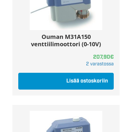
Ouman M31A150
venttiilimoottori (0-10V)
207,90
€
2 varastossa
Lisää ostoskoriin