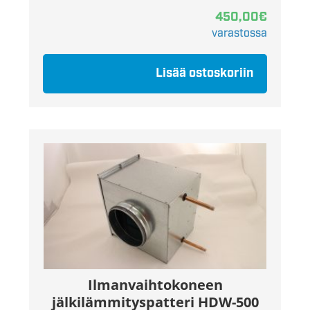
450,00
€
varastossa
Lisää ostoskoriin
Ilmanvaihtokoneen
jälkilämmityspatteri HDW-500