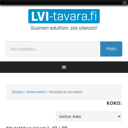
X
Haku
Etusivu
>
Ilmanvaihto
> Varaosat ja varusteet
KOKO: