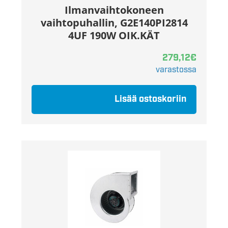
Ilmanvaihtokoneen
vaihtopuhallin, G2E140PI2814
4UF 190W OIK.KÄT
279,12
€
varastossa
Lisää ostoskoriin