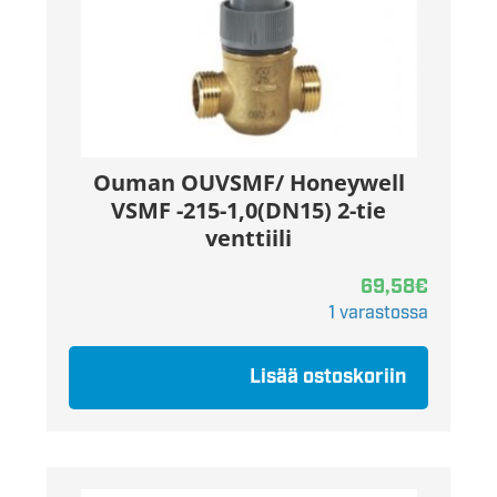
Ouman OUVSMF/ Honeywell
VSMF -215-1,0(DN15) 2-tie
venttiili
69,58
€
1 varastossa
Lisää ostoskoriin