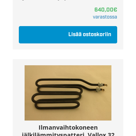
640,00
€
varastossa
Lisää ostoskoriin
Ilmanvaihtokoneen
jälkilämmityspatteri, Vallox 32