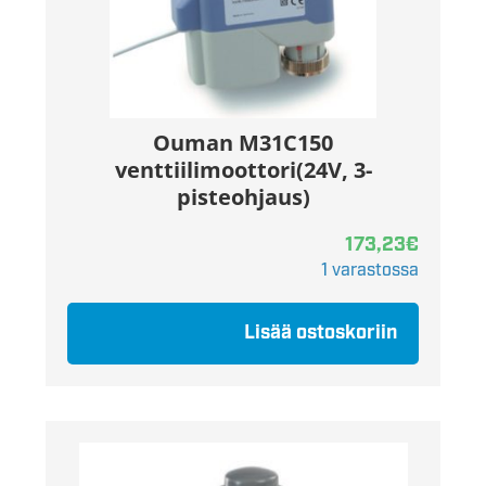
Ouman M31C150
venttiilimoottori(24V, 3-
pisteohjaus)
173,23
€
1 varastossa
Lisää ostoskoriin