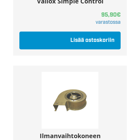
Vallox Simple Control
95,90
€
varastossa
Lisää ostoskoriin
Ilmanvaihtokoneen