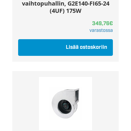
vaihtopuhallin, G2E140-FI65-24
(4UF) 175W
349,76
€
varastossa
Lisää ostoskoriin