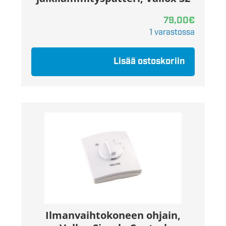
79,00
€
1 varastossa
Lisää ostoskoriin
Ilmanvaihtokoneen ohjain,