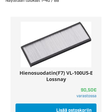
Näytetään tulokset 1–40 / 88
Hienosuodatin(F7) VL-100U5-E
Lossnay
90,50
€
varastossa
Lisää ostoskoriin