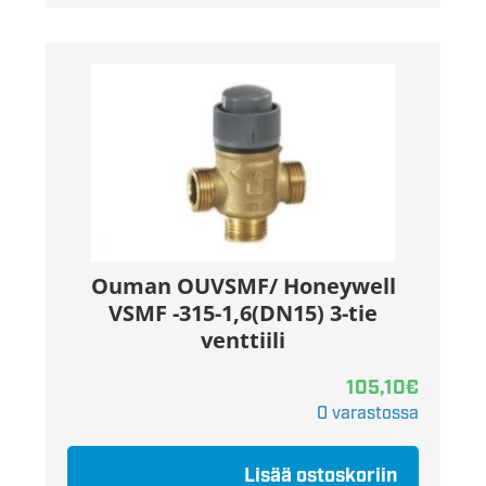
Ouman OUVSMF/ Honeywell
VSMF -315-1,6(DN15) 3-tie
venttiili
105,10
€
0 varastossa
Lisää ostoskoriin