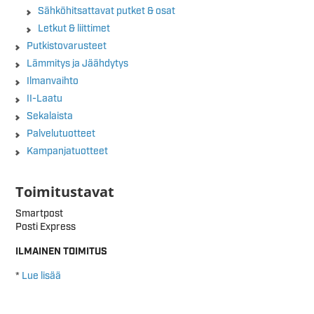
Sähköhitsattavat putket & osat
Letkut & liittimet
Putkistovarusteet
Lämmitys ja Jäähdytys
Ilmanvaihto
II-Laatu
Sekalaista
Palvelutuotteet
Kampanjatuotteet
Toimitustavat
Smartpost
Posti Express
ILMAINEN TOIMITUS
*
Lue lisää