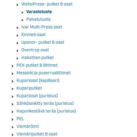
WehoPress- putket & osat
Varastotuote
Palvelutuote
Ivar Multi-Press osat
Emmeti osat
Uponor- putket & osat
Oventrop osat
Hakathen putket
PEX-putket & liittimet
Messinki ja puserrusliittimet
Kupariosat (kapillaari)
Kupariputket
Kupariosat (puristus)
Sähkösinkitty teräs (puristus)
Haponkestävä teräs (puristus)
PEL
Viemäröinti
Viemäriputket & osat