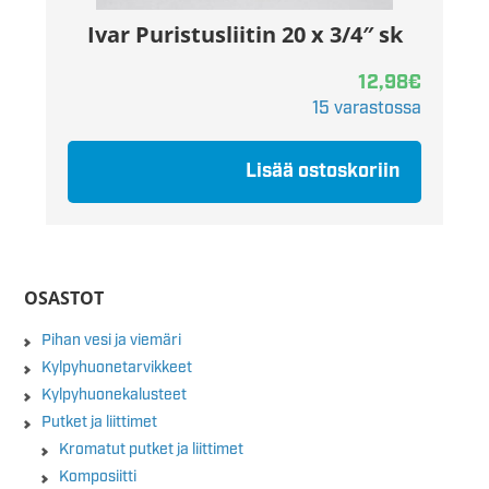
Ivar Puristusliitin 20 x 3/4″ sk
12,98
€
15 varastossa
Lisää ostoskoriin
OSASTOT
Pihan vesi ja viemäri
Kylpyhuonetarvikkeet
Kylpyhuonekalusteet
Putket ja liittimet
Kromatut putket ja liittimet
Komposiitti