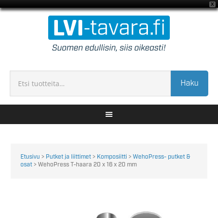
X
Haku
Etusivu
>
Putket ja liittimet
>
Komposiitti
>
WehoPress- putket &
osat
> WehoPress T-haara 20 x 16 x 20 mm