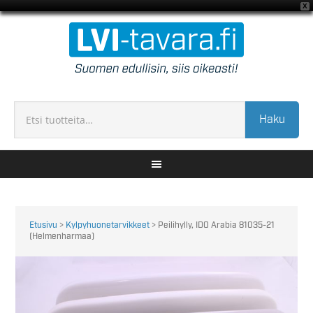
X
Haku
Etusivu
>
Kylpyhuonetarvikkeet
> Peilihylly, IDO Arabia 81035-21
(Helmenharmaa)