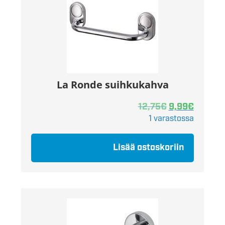
La Ronde suihkukahva
12,75
€
9,99
€
1 varastossa
Lisää ostoskoriin