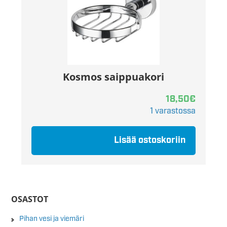
Kosmos saippuakori
18,50
€
1 varastossa
Lisää ostoskoriin
OSASTOT
Pihan vesi ja viemäri