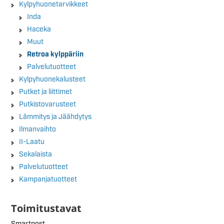
Kylpyhuonetarvikkeet
Inda
Haceka
Muut
Retroa kylppäriin
Palvelutuotteet
Kylpyhuonekalusteet
Putket ja liittimet
Putkistovarusteet
Lämmitys ja Jäähdytys
Ilmanvaihto
II-Laatu
Sekalaista
Palvelutuotteet
Kampanjatuotteet
Toimitustavat
Smartpost