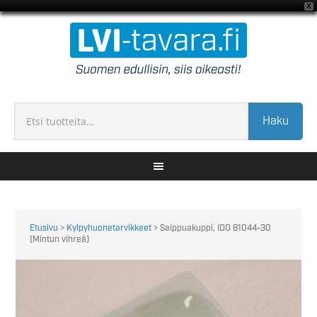
X
Haku
Etusivu
>
Kylpyhuonetarvikkeet
> Saippuakuppi, IDO 81044-30
(Mintun vihreä)