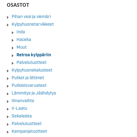
OSASTOT
Pihan vesi ja viemäri
Kylpyhuonetarvikkeet
Inda
Haceka
Muut
Retroa kylppäriin
Palvelutuotteet
Kylpyhuonekalusteet
Putket ja liittimet
Putkistovarusteet
Lämmitys ja Jäähdytys
Ilmanvaihto
II-Laatu
Sekalaista
Palvelutuotteet
Kampanjatuotteet