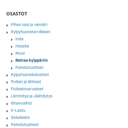
OSASTOT
Pihan vesi ja viemäri
Kylpyhuonetarvikkeet
Inda
Haceka
Muut
Retroa kylppäriin
Palvelutuotteet
Kylpyhuonekalusteet
Putket ja liittimet
Putkistovarusteet
Lämmitys ja Jäähdytys
Ilmanvaihto
II-Laatu
Sekalaista
Palvelutuotteet