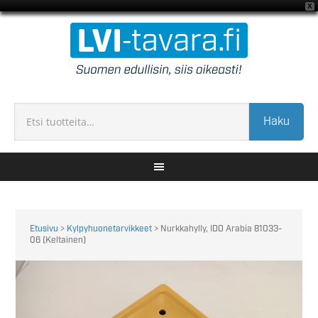
X
Haku
Etusivu
>
Kylpyhuonetarvikkeet
> Nurkkahylly, IDO Arabia 81033-
06 (Keltainen)