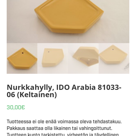
Nurkkahylly, IDO Arabia 81033-
06 (Keltainen)
30,00
€
Tuotteessa ei ole enää voimassa oleva tehdastakuu.
Pakkaus saattaa olla likainen tai vahingoittunut.
Tuotteen kunto tarkistettu, virheetön ja täydellinen