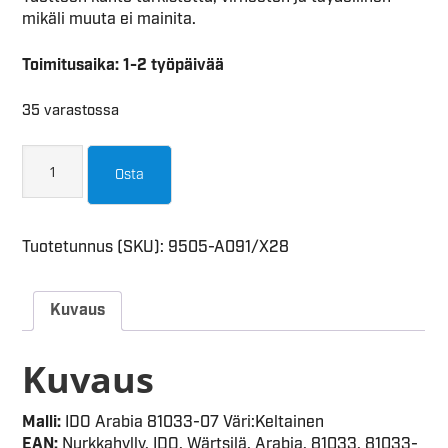
mikäli muuta ei mainita.
Toimitusaika: 1-2 työpäivää
35 varastossa
Osta
Tuotetunnus (SKU):
9505-A091/X28
Kuvaus
Kuvaus
Malli:
IDO Arabia 81033-07 Väri:Keltainen
EAN:
Nurkkahylly, IDO, Wärtsilä, Arabia, 81033, 81033-