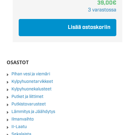
39,00
€
3 varastossa
Lisää ostoskoriin
OSASTOT
Pihan vesi ja viemäri
Kylpyhuonetarvikkeet
Kylpyhuonekalusteet
Putket ja liittimet
Putkistovarusteet
Lämmitys ja Jäähdytys
Ilmanvaihto
II-Laatu
Sekalaista