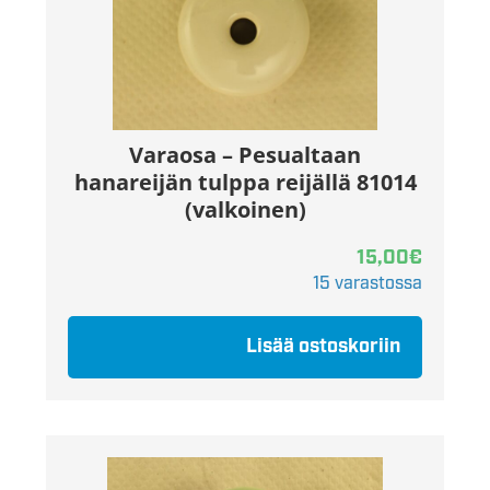
Varaosa – Pesualtaan
hanareijän tulppa reijällä 81014
(valkoinen)
15,00
€
15 varastossa
Lisää ostoskoriin