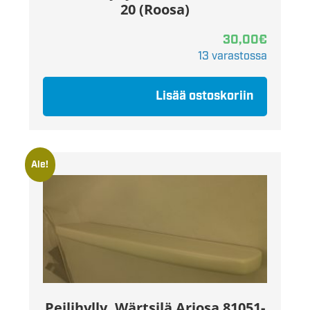
20 (Roosa)
30,00
€
13 varastossa
Lisää ostoskoriin
Ale!
Peilihylly, Wärtsilä Ariosa 81051-