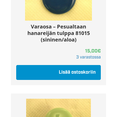
Varaosa – Pesualtaan
hanareijän tulppa 81015
(sininen/aloa)
15,00
€
3 varastossa
Lisää ostoskoriin