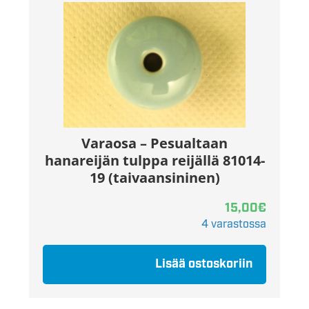
Varaosa – Pesualtaan
hanareijän tulppa reijällä 81014-
19 (taivaansininen)
15,00
€
4 varastossa
Lisää ostoskoriin