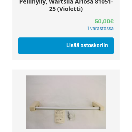
Peilihylly, Wärtsilä Ariosa 81051-
25 (Violetti)
50,00
€
1 varastossa
Lisää ostoskoriin