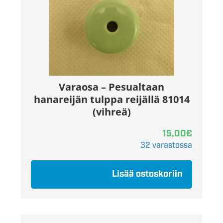
Varaosa – Pesualtaan
hanareijän tulppa reijällä 81014
(vihreä)
15,00
€
32 varastossa
Lisää ostoskoriin