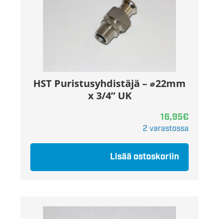
HST Puristusyhdistäjä – ⌀22mm
x 3/4” UK
16,95
€
2 varastossa
Lisää ostoskoriin