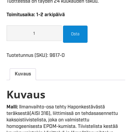
Tuotteessa on täyden 24 kuukauden takuu.
Toimitusaika: 1-2 arkipäivä
Osta
Tuotetunnus (SKU):
9617-O
Kuvaus
Kuvaus
Malli:
Ilmanvaihto-osa tehty Haponkestävästä
teräksestä(AISI 316), liittimissä on tehdasasennettu
kaksoistiivistelista, joka on valmistettu
homogeenisesta EPDM-kumista. Tiivistelista kestää