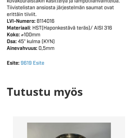
kovakouraistakin käsittelyä ja lämpötilanvaihtelua.
Tiivistelistan ansiosta järjestelmän saumat ovat
erittäin tiiviit.
LVI-Numero:
8114016
Materiaali
: HST(Haponkestävä teräs)/ AISI 316
Koko:
⌀100mm
Osa:
45° kulma (KYN)
Ainevahvuus:
0,5mm
Esite:
9619 Esite
Tutustu myös