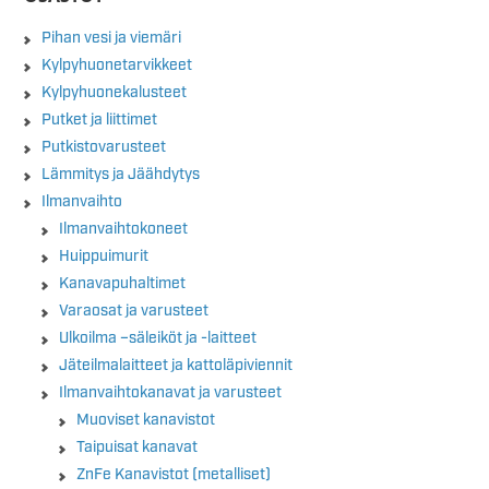
Pihan vesi ja viemäri
Kylpyhuonetarvikkeet
Kylpyhuonekalusteet
Putket ja liittimet
Putkistovarusteet
Lämmitys ja Jäähdytys
Ilmanvaihto
Ilmanvaihtokoneet
Huippuimurit
Kanavapuhaltimet
Varaosat ja varusteet
Ulkoilma –säleiköt ja -laitteet
Jäteilmalaitteet ja kattoläpiviennit
Ilmanvaihtokanavat ja varusteet
Muoviset kanavistot
Taipuisat kanavat
ZnFe Kanavistot (metalliset)