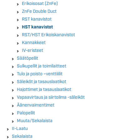
Erikoisosat (ZnFe)
ZnFe Double Duct
RST kanavistot
HST kanavistot
RST/HST Erikoiskanavistot
Kannakkeet
IV-eristeet
Säätöpellit
Sulkupellit ja toimilaitteet
Tulo ja poisto –venttiiilit
Säleiköt ja tasauslaatikot
Hajottimet ja tasauslaatikot
Vapaavirtaus ja siirtoilma -säleiköt
Äänenvaimentimet
Palopellit
Muuta/Sekalaista
II-Laatu
Sekalaista