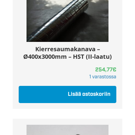
Kierresaumakanava –
Ø400x3000mm – HST (II-laatu)
254,77
€
1 varastossa
Lisää ostoskoriin