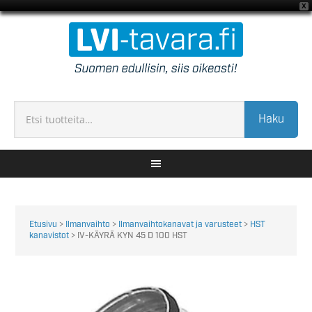
X
Haku
Etusivu
>
Ilmanvaihto
>
Ilmanvaihtokanavat ja varusteet
>
HST
kanavistot
> IV-KÄYRÄ KYN 45 D 100 HST