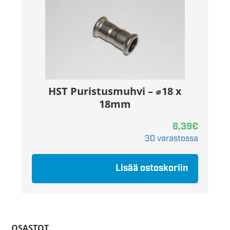
HST Puristusmuhvi – ⌀18 x
18mm
6,39
€
30 varastossa
Lisää ostoskoriin
OSASTOT