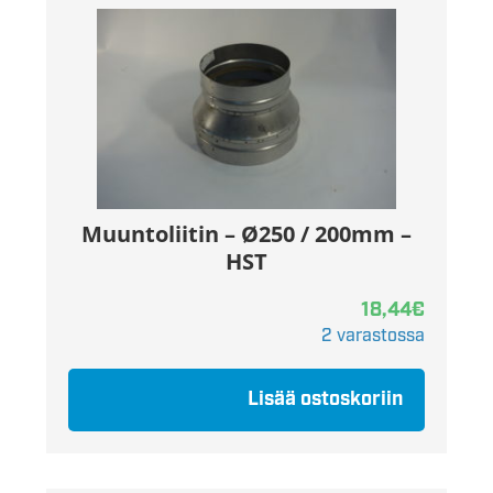
Muuntoliitin – Ø250 / 200mm –
HST
18,44
€
2 varastossa
Lisää ostoskoriin