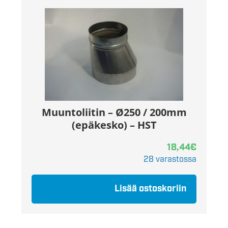
Muuntoliitin – Ø250 / 200mm
(epäkesko) – HST
18,44
€
28 varastossa
Lisää ostoskoriin