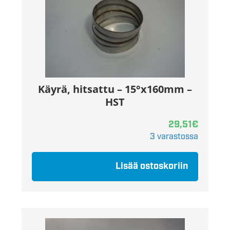
Käyrä, hitsattu – 15°x160mm –
HST
29,51
€
3 varastossa
Lisää ostoskoriin