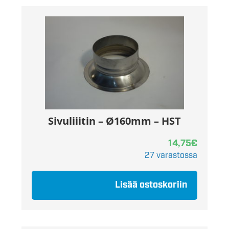
Sivuliiitin – Ø160mm – HST
14,75
€
27 varastossa
Lisää ostoskoriin