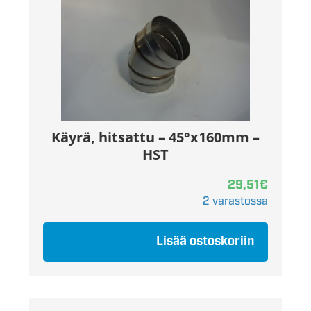
Käyrä, hitsattu – 45°x160mm –
HST
29,51
€
2 varastossa
Lisää ostoskoriin