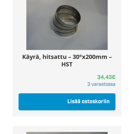
Käyrä, hitsattu – 30°x200mm –
HST
34,43
€
3 varastossa
Lisää ostoskoriin