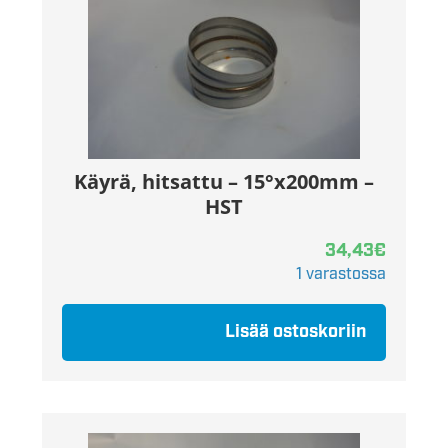
Käyrä, hitsattu – 15°x200mm –
HST
34,43
€
1 varastossa
Lisää ostoskoriin