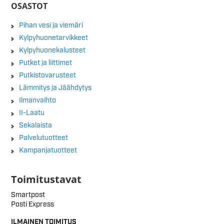
OSASTOT
Pihan vesi ja viemäri
Kylpyhuonetarvikkeet
Kylpyhuonekalusteet
Putket ja liittimet
Putkistovarusteet
Lämmitys ja Jäähdytys
Ilmanvaihto
II-Laatu
Sekalaista
Palvelutuotteet
Kampanjatuotteet
Toimitustavat
Smartpost
Posti Express
ILMAINEN TOIMITUS