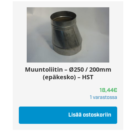
Muuntoliitin – Ø250 / 200mm
(epäkesko) – HST
18,44
€
1 varastossa
Lisää ostoskoriin