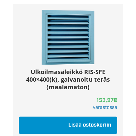
Ulkoilmasäleikkö RIS-SFE
400×400(k), galvanoitu teräs
(maalamaton)
153,97
€
varastossa
Lisää ostoskoriin