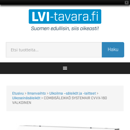
X
Haku
Etusivu
>
Ilmanvaihto
>
Ulkoilma –säleiköt ja -laitteet
>
Ulkoseinäsäleiköt
> COMBISÄLEIKKÖ SYSTEMAIR CVVX-160
VALKOINEN