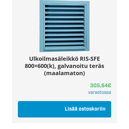
Ulkoilmasäleikkö RIS-SFE
800×600(k), galvanoitu teräs
(maalamaton)
305,64
€
varastossa
Lisää ostoskoriin