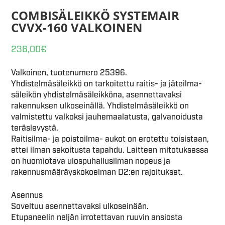
COMBISÄLEIKKÖ SYSTEMAIR
CVVX-160 VALKOINEN
236,00
€
Valkoinen, tuotenumero 25396.
Yhdistelmäsäleikkö on tarkoitettu raitis- ja jäteilma-
säleikön yhdistelmäsäleikköna, asennettavaksi
rakennuksen ulkoseinällä. Yhdistelmäsäleikkö on
valmistettu valkoksi jauhemaalatusta, galvanoidusta
teräslevystä.
Raitisilma- ja poistoilma- aukot on erotettu toisistaan,
ettei ilman sekoitusta tapahdu. Laitteen mitotuksessa
on huomiotava ulospuhallusilman nopeus ja
rakennusmääräyskokoelman D2:en rajoitukset.
Asennus
Soveltuu asennettavaksi ulkoseinään.
Etupaneelin neljän irrotettavan ruuvin ansiosta