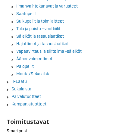
Ilmanvaihtokanavat ja varusteet
Säätöpellit
Sulkupellit ja toimilaitteet
Tulo ja poisto –venttiiilit
Säleiköt ja tasauslaatikot
Hajottimet ja tasauslaatikot
Vapaavirtaus ja siirtoilma -säleiköt
Äänenvaimentimet
Palopellit
Muuta/Sekalaista
II-Laatu
Sekalaista
Palvelutuotteet
Kampanjatuotteet
Toimitustavat
Smartpost