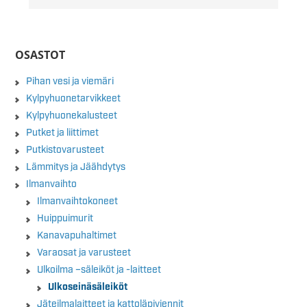
OSASTOT
Pihan vesi ja viemäri
Kylpyhuonetarvikkeet
Kylpyhuonekalusteet
Putket ja liittimet
Putkistovarusteet
Lämmitys ja Jäähdytys
Ilmanvaihto
Ilmanvaihtokoneet
Huippuimurit
Kanavapuhaltimet
Varaosat ja varusteet
Ulkoilma –säleiköt ja -laitteet
Ulkoseinäsäleiköt
Jäteilmalaitteet ja kattoläpiviennit