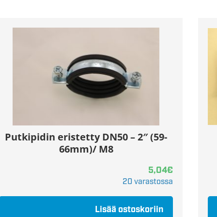
Putkipidin eristetty DN50 – 2″ (59-
66mm)/ M8
5,04
€
20 varastossa
Lisää ostoskoriin