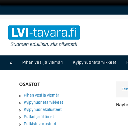
⌂
Pihan vesi ja viemäri
Kylpyhuonetarvikkeet
OSASTOT
Etu
Pihan vesi ja viemäri
Kylpyhuonetarvikkeet
Näyte
Kylpyhuonekalusteet
Putket ja liittimet
Putkistovarusteet