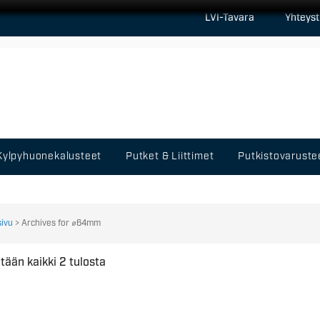
LVI-Tavara
Yhteyst
Kylpyhuonekalusteet
Putket & Liittimet
Putkistovaruste
sivu
> Archives for ⌀64mm
tään kaikki 2 tulosta