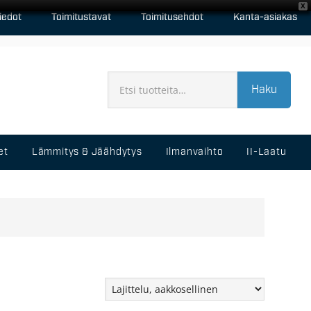
X
iedot
Toimitustavat
Toimitusehdot
Kanta-asiakas
Haku
et
Lämmitys & Jäähdytys
Ilmanvaihto
II-Laatu