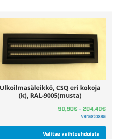
Ulkoilmasäleikkö, CSQ eri kokoja
(k), RAL-9005(musta)
90,90
€
204,40
€
–
varastossa
Valitse vaihtoehdoista