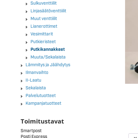
Sulkuventtiilit
Linjasäätöventtiilit
Muut venttiilit
Lianerottimet
Vesimittarit
Putkieristeet
Putkikannakkeet
Muuta/Sekalaista
Lämmitys ja Jäähdytys
Ilmanvaihto
II-Laatu
Sekalaista
Palvelutuotteet
Kampanjatuotteet
Toimitustavat
Smartpost
Posti Express