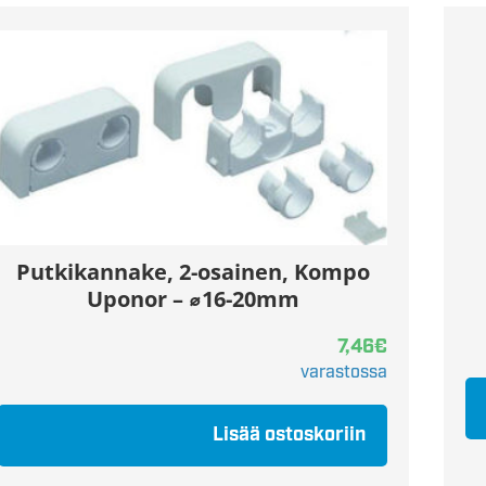
Putkikannake, 2-osainen, Kompo
Uponor – ⌀16-20mm
7,46
€
varastossa
Lisää ostoskoriin