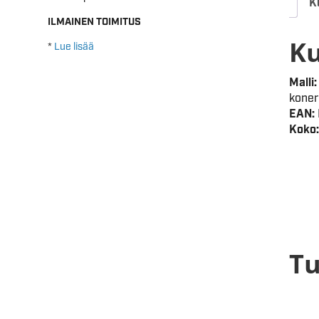
K
ILMAINEN TOIMITUS
K
*
Lue lisää
Malli:
koner
EAN:
Koko:
Tu