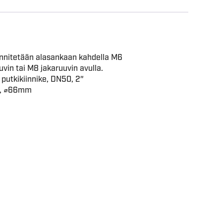
iinnitetään alasankaan kahdella M6
vin tai M8 jakaruuvin avulla.
 putkikiinnike, DN50, 2″
, ⌀66mm