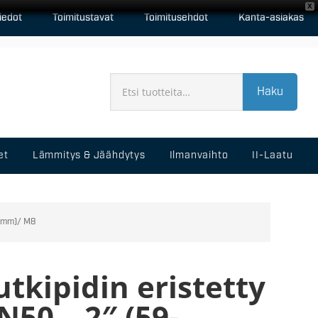
X
iedot
Toimitustavat
Toimitusehdot
Kanta-asiakas
Haku
et
Lämmitys & Jäähdytys
Ilmanvaihto
II-Laatu
66mm)/ M8
utkipidin eristetty
N50 – 2″ (59-