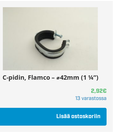
C-pidin, Flamco – ⌀42mm (1 ¼”)
2,92
€
13 varastossa
Lisää ostoskoriin