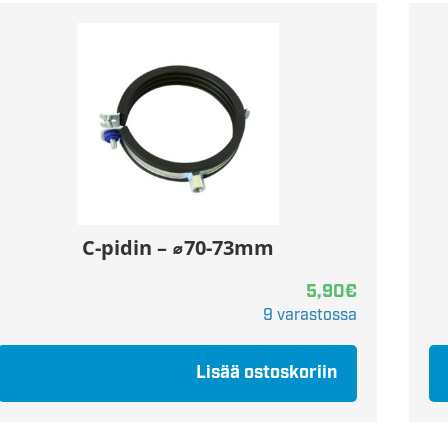
C-pidin – ⌀70-73mm
5,90
€
9 varastossa
Lisää ostoskoriin