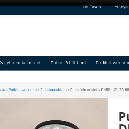
LVI-Tavara
Yhteyst
Kylpyhuonekalusteet
Putket & Liittimet
Putkistovaruste
sivu
>
Putkistovarusteet
>
Putkikannakkeet
> Putkipidin eristetty DN50 – 2″ (59-
P
D