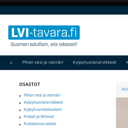
⌂
Pihan vesi ja viemäri
Kylpyhuonetarvikkeet
OSASTOT
Etu
Pihan vesi ja viemäri
Kylpyhuonetarvikkeet
Kylpyhuonekalusteet
Putket ja liittimet
Putkistovarusteet