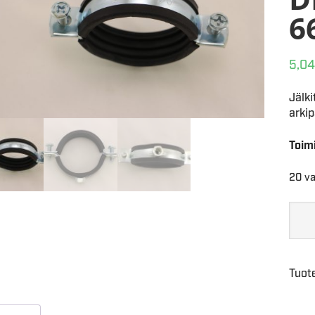
6
5,04
Jälki
arkip
Toim
20 va
Tuot