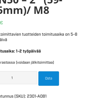
6mm)/ M8
€
toimittavien tuotteiden toimitusaika on 5-8
äivä
itusaika: 1-2 työpäivää
rastossa (voidaan jälkitoimittaa)
Osta
etunnus (SKU):
2301-A081