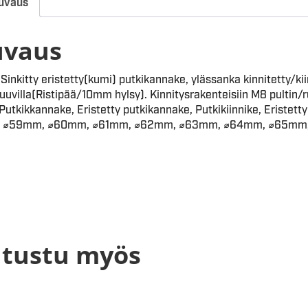
uvaus
uvaus
Sinkitty eristetty(kumi) putkikannake, ylässanka kinnitetty/k
uuvilla(Ristipää/10mm hylsy). Kinnitysrakenteisiin M8 pultin/ru
Putkikkannake, Eristetty putkikannake, Putkikiinnike, Eristetty
⌀59mm, ⌀60mm, ⌀61mm, ⌀62mm, ⌀63mm, ⌀64mm, ⌀65mm
tustu myös