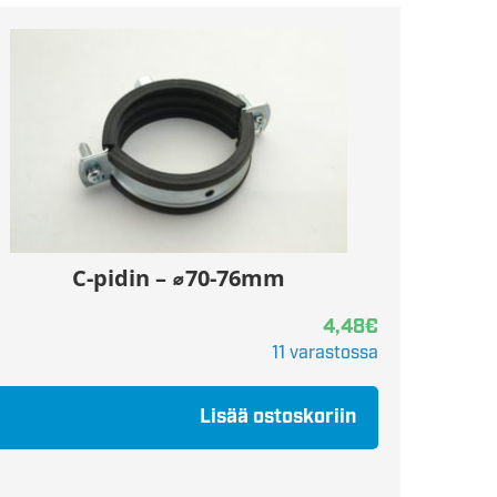
C-pidin – ⌀70-76mm
4,48
€
11 varastossa
Lisää ostoskoriin