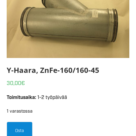
Y-Haara, ZnFe-160/160-45
30,00
€
Toimitusaika:
1-2 työpäivää
1 varastossa
Osta