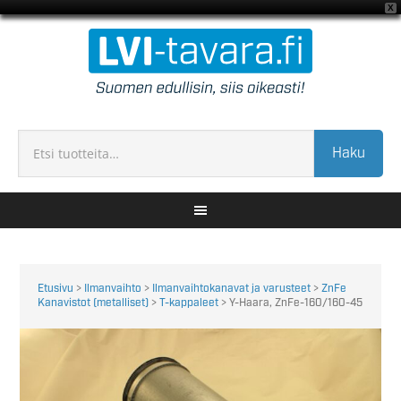
X
Haku
Etusivu
>
Ilmanvaihto
>
Ilmanvaihtokanavat ja varusteet
>
ZnFe
Kanavistot (metalliset)
>
T-kappaleet
> Y-Haara, ZnFe-160/160-45