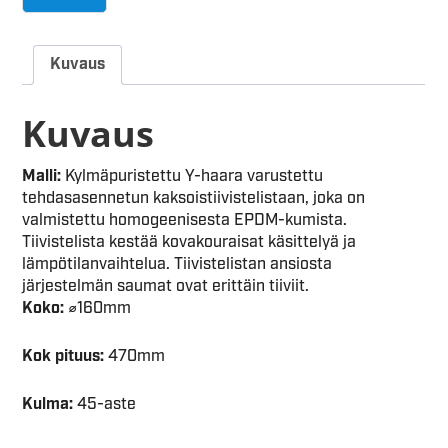
Kuvaus
Kuvaus
Malli:
Kylmäpuristettu Y-haara varustettu
tehdasasennetun kaksoistiivistelistaan, joka on
valmistettu homogeenisesta EPDM-kumista.
Tiivistelista kestää kovakouraisat käsittelyä ja
lämpötilanvaihtelua. Tiivistelistan ansiosta
järjestelmän saumat ovat erittäin tiiviit.
Koko:
⌀160mm
Kok pituus:
470mm
Kulma:
45-aste