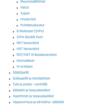
Muunnosliittimet
Hatut
Tulpat
Imukartiot
Puhdistusluukut
Erikoisosat (ZnFe)
ZnFe Double Duct
RST kanavistot
HST kanavistot
RST/HST Erikoiskanavistot
Kannakkeet
IV-eristeet
Säätöpellit
Sulkupellit ja toimilaitteet
Tulo ja poisto –venttiiilit
Säleiköt ja tasauslaatikot
Hajottimet ja tasauslaatikot
Vapaavirtaus ja siirtoilma -säleiköt