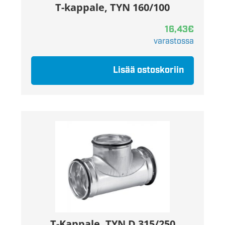
T-kappale, TYN 160/100
16,43
€
varastossa
Lisää ostoskoriin
T-Kappale, TYN D 315/250