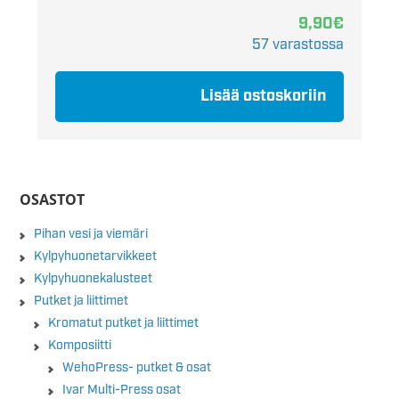
9,90
€
57 varastossa
Lisää ostoskoriin
OSASTOT
Pihan vesi ja viemäri
Kylpyhuonetarvikkeet
Kylpyhuonekalusteet
Putket ja liittimet
Kromatut putket ja liittimet
Komposiitti
WehoPress- putket & osat
Ivar Multi-Press osat