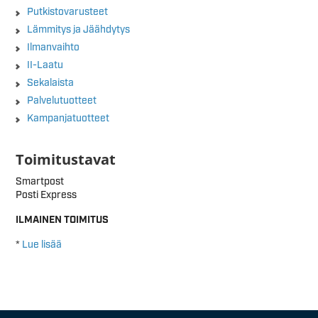
Putkistovarusteet
Lämmitys ja Jäähdytys
Ilmanvaihto
II-Laatu
Sekalaista
Palvelutuotteet
Kampanjatuotteet
Toimitustavat
Smartpost
Posti Express
ILMAINEN TOIMITUS
*
Lue lisää