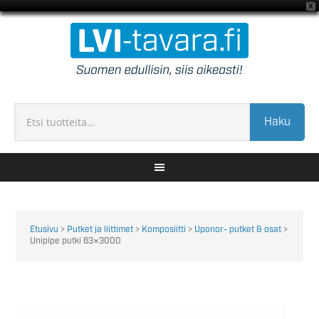
X
Haku
Etusivu
>
Putket ja liittimet
>
Komposiitti
>
Uponor- putket & osat
>
Unipipe putki 63×3000