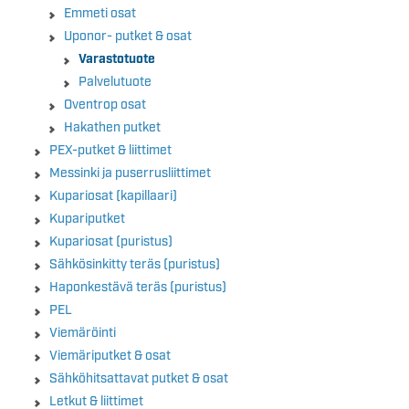
Emmeti osat
Uponor- putket & osat
Varastotuote
Palvelutuote
Oventrop osat
Hakathen putket
PEX-putket & liittimet
Messinki ja puserrusliittimet
Kupariosat (kapillaari)
Kupariputket
Kupariosat (puristus)
Sähkösinkitty teräs (puristus)
Haponkestävä teräs (puristus)
PEL
Viemäröinti
Viemäriputket & osat
Sähköhitsattavat putket & osat
Letkut & liittimet