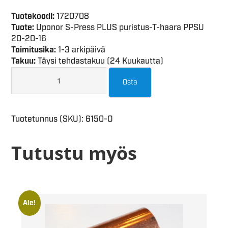
Tuotekoodi:
1720708
Tuote:
Uponor S-Press PLUS puristus-T-haara PPSU
20-20-16
Toimitusika:
1-3 arkipäivä
Takuu:
Täysi tehdastakuu (24 Kuukautta)
Osta
Tuotetunnus (SKU):
6150-O
Tutustu myös
Ale!