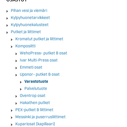
Pihan vesi ja viemäri
Kylpyhuonetarvikkeet
Kylpyhuonekalusteet
Putket ja liittimet
Kromatut putket ja liittimet
Komposiitti
WehoPress- putket & osat
Ivar Multi-Press osat
Emmeti osat
Uponor- putket & osat
Varastotuote
Palvelutuote
Oventrop osat
Hakathen putket
PEX-putket & liittimet
Messinki ja puserrusliittimet
Kupariosat (kapillaari)