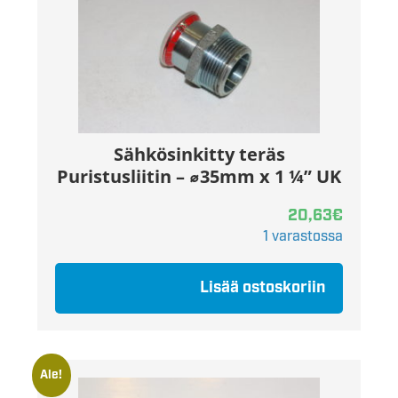
Sähkösinkitty teräs
Puristusliitin – ⌀35mm x 1 ¼” UK
20,63
€
1 varastossa
Lisää ostoskoriin
Ale!