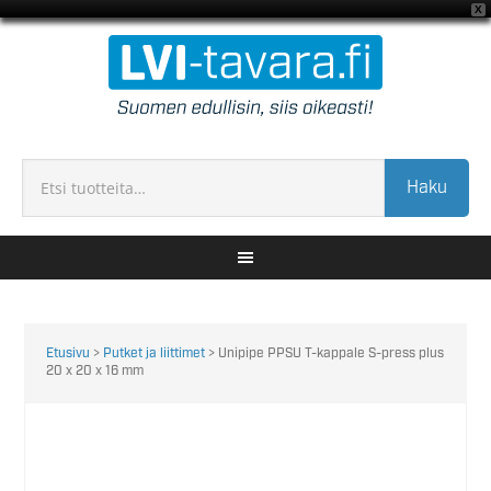
X
Haku
Etusivu
>
Putket ja liittimet
> Unipipe PPSU T-kappale S-press plus
20 x 20 x 16 mm