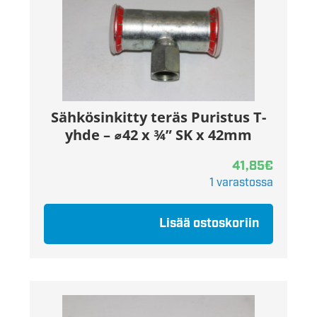
Sähkösinkitty teräs Puristus T-
yhde – ⌀42 x ¾” SK x 42mm
41,85
€
1 varastossa
Lisää ostoskoriin