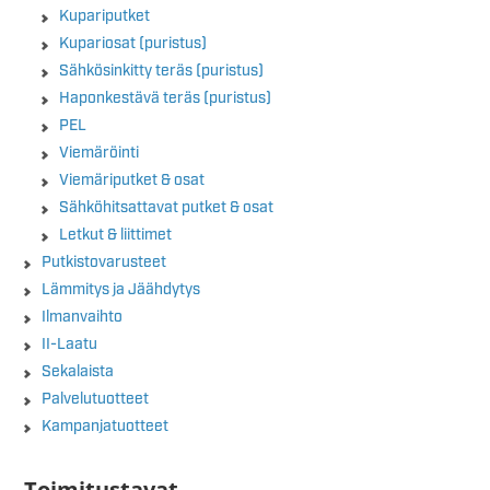
Kupariputket
Kupariosat (puristus)
Sähkösinkitty teräs (puristus)
Haponkestävä teräs (puristus)
PEL
Viemäröinti
Viemäriputket & osat
Sähköhitsattavat putket & osat
Letkut & liittimet
Putkistovarusteet
Lämmitys ja Jäähdytys
Ilmanvaihto
II-Laatu
Sekalaista
Palvelutuotteet
Kampanjatuotteet
Toimitustavat