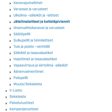
Kanavapuhaltimet
Varaosat ja varusteet
Ulkoilma –säleiköt ja -laitteet
Jäteilmalaitteet ja kattoläpiviennit
Ilmanvaihtokanavat ja varusteet
Säätöpellit
Sulkupellit ja toimilaitteet
Tulo ja poisto –venttiiilit
Säleiköt ja tasauslaatikot
Hajottimet ja tasauslaatikot
Vapaavirtaus ja siirtoilma -säleiköt
Äänenvaimentimet
Palopellit
Muuta/Sekalaista
II-Laatu
Sekalaista
Palvelutuotteet
Kampanjatuotteet