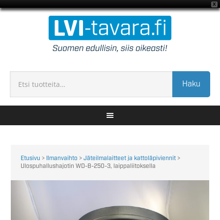
X
Haku
Etusivu
>
Ilmanvaihto
>
Jäteilmalaitteet ja kattoläpiviennit
>
Ulospuhallushajotin WD-B-250-3, laippaliitoksella