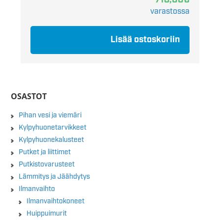
varastossa
Lisää ostoskoriin
OSASTOT
Pihan vesi ja viemäri
Kylpyhuonetarvikkeet
Kylpyhuonekalusteet
Putket ja liittimet
Putkistovarusteet
Lämmitys ja Jäähdytys
Ilmanvaihto
Ilmanvaihtokoneet
Huippuimurit