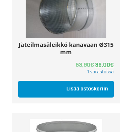
Jäteilmasäleikkö kanavaan Ø315
mm
53,90
€
39,00
€
1 varastossa
Lisää ostoskoriin