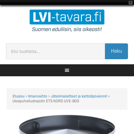
X
Haku
Etusivu
>
Ilmanvaihto
>
Jäteilmalaitteet ja kattoläpiviennit
>
Ulospuhallushajotin ETS NORD UVE-800