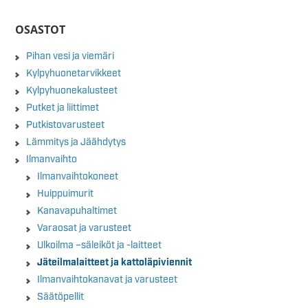
OSASTOT
Pihan vesi ja viemäri
Kylpyhuonetarvikkeet
Kylpyhuonekalusteet
Putket ja liittimet
Putkistovarusteet
Lämmitys ja Jäähdytys
Ilmanvaihto
Ilmanvaihtokoneet
Huippuimurit
Kanavapuhaltimet
Varaosat ja varusteet
Ulkoilma –säleiköt ja -laitteet
Jäteilmalaitteet ja kattoläpiviennit
Ilmanvaihtokanavat ja varusteet
Säätöpellit