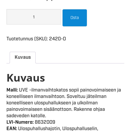
Osta
Tuotetunnus (SKU):
2420-O
Kuvaus
Kuvaus
Malli:
UVE -ilmanvaihtokatos sopii painovoimaiseen ja
koneelliseen ilmanvaihtoon. Soveltuu jäteilman
koneelliseen ulospuhallukseen ja ulkoilman
painovoimaiseen sisäänottoon. Rakenne ohjaa
sadeveden katolle.
LVI-Numero:
8632009
EAN:
Ulospuhallushajotin, Ulospuhalluselin,