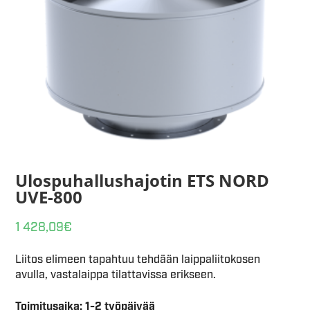
Ulospuhallushajotin ETS NORD
UVE-800
1 428,09
€
Liitos elimeen tapahtuu tehdään laippaliitokosen
avulla, vastalaippa tilattavissa erikseen.
Toimitusaika: 1-2 työpäivää