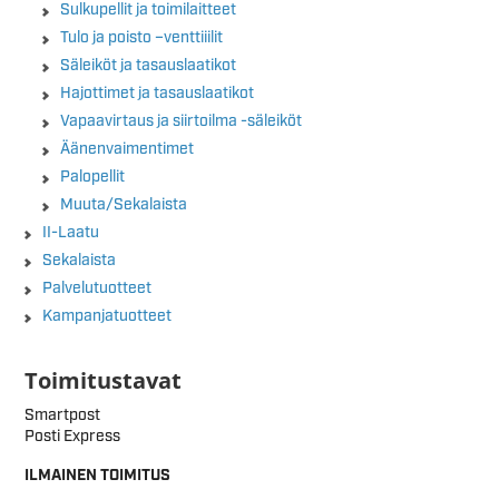
Sulkupellit ja toimilaitteet
Tulo ja poisto –venttiiilit
Säleiköt ja tasauslaatikot
Hajottimet ja tasauslaatikot
Vapaavirtaus ja siirtoilma -säleiköt
Äänenvaimentimet
Palopellit
Muuta/Sekalaista
II-Laatu
Sekalaista
Palvelutuotteet
Kampanjatuotteet
Toimitustavat
Smartpost
Posti Express
ILMAINEN TOIMITUS