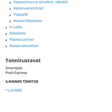
Vapaavirtaus ja siirtoilma -säleiköt
Äänenvaimentimet
Palopellit
Muuta/Sekalaista
II-Laatu
Sekalaista
Palvelutuotteet
Kampanjatuotteet
Toimitustavat
Smartpost
Posti Express
ILMAINEN TOIMITUS
*
Lue lisää