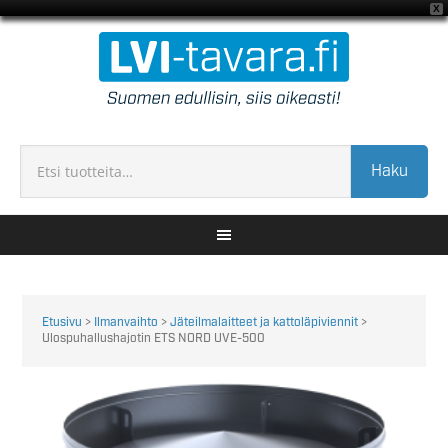
X
Haku
Etusivu
>
Ilmanvaihto
>
Jäteilmalaitteet ja kattoläpiviennit
>
Ulospuhallushajotin ETS NORD UVE-500