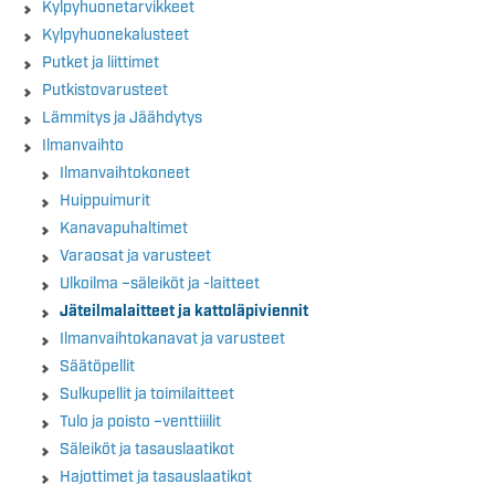
Kylpyhuonetarvikkeet
Kylpyhuonekalusteet
Putket ja liittimet
Putkistovarusteet
Lämmitys ja Jäähdytys
Ilmanvaihto
Ilmanvaihtokoneet
Huippuimurit
Kanavapuhaltimet
Varaosat ja varusteet
Ulkoilma –säleiköt ja -laitteet
Jäteilmalaitteet ja kattoläpiviennit
Ilmanvaihtokanavat ja varusteet
Säätöpellit
Sulkupellit ja toimilaitteet
Tulo ja poisto –venttiiilit
Säleiköt ja tasauslaatikot
Hajottimet ja tasauslaatikot