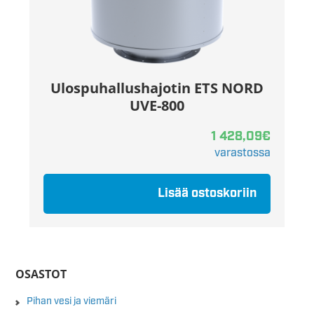
Ulospuhallushajotin ETS NORD
UVE-800
1 428,09
€
varastossa
Lisää ostoskoriin
OSASTOT
Pihan vesi ja viemäri