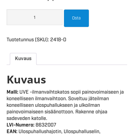
Osta
Tuotetunnus (SKU):
2418-O
Kuvaus
Kuvaus
Malli:
UVE -ilmanvaihtokatos sopii painovoimaiseen ja
koneelliseen ilmanvaihtoon. Soveltuu jäteilman
koneelliseen ulospuhallukseen ja ulkoilman
painovoimaiseen sisäänottoon. Rakenne ohjaa
sadeveden katolle.
LVI-Numero:
8632007
EAN:
Ulospuhallushajotin, Ulospuhalluselin,