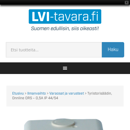
X
Haku
Etusivu
>
Ilmanvaihto
>
Varaosat ja varusteet
> Tyristorisäädin,
Onnline ORS – 0,5A IP 44/54