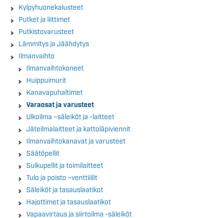
Kylpyhuonekalusteet
Putket ja liittimet
Putkistovarusteet
Lämmitys ja Jäähdytys
Ilmanvaihto
Ilmanvaihtokoneet
Huippuimurit
Kanavapuhaltimet
Varaosat ja varusteet
Ulkoilma –säleiköt ja -laitteet
Jäteilmalaitteet ja kattoläpiviennit
Ilmanvaihtokanavat ja varusteet
Säätöpellit
Sulkupellit ja toimilaitteet
Tulo ja poisto –venttiiilit
Säleiköt ja tasauslaatikot
Hajottimet ja tasauslaatikot
Vapaavirtaus ja siirtoilma -säleiköt