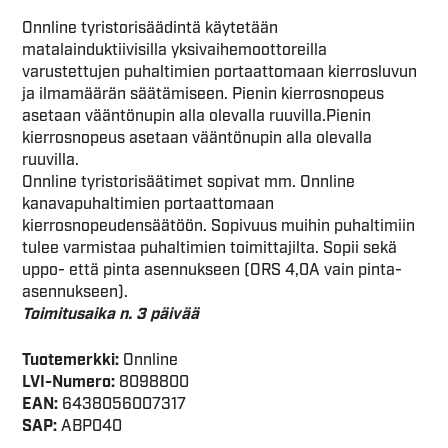
Onnline tyristorisäädintä käytetään
matalainduktiivisilla yksivaihemoottoreilla
varustettujen puhaltimien portaattomaan kierrosluvun
ja ilmamäärän säätämiseen. Pienin kierrosnopeus
asetaan vääntönupin alla olevalla ruuvilla.Pienin
kierrosnopeus asetaan vääntönupin alla olevalla
ruuvilla.
Onnline tyristorisäätimet sopivat mm. Onnline
kanavapuhaltimien portaattomaan
kierrosnopeudensäätöön. Sopivuus muihin puhaltimiin
tulee varmistaa puhaltimien toimittajilta. Sopii sekä
uppo- että pinta asennukseen (ORS 4,0A vain pinta-
asennukseen).
Toimitusaika n. 3 päivää
Tuotemerkki:
Onnline
LVI-Numero:
8098800
EAN:
6438056007317
SAP:
ABP040