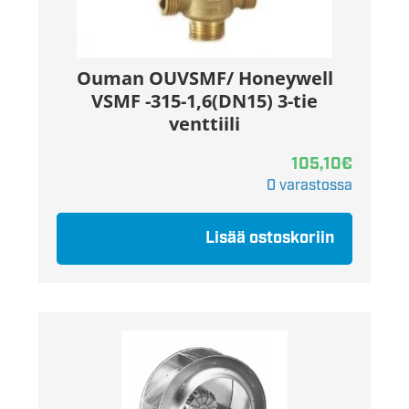
Ouman OUVSMF/ Honeywell
VSMF -315-1,6(DN15) 3-tie
venttiili
105,10
€
0 varastossa
Lisää ostoskoriin