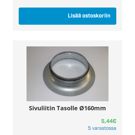
Lisää ostoskoriin
Sivuliitin Tasolle Ø160mm
5,44
€
5 varastossa