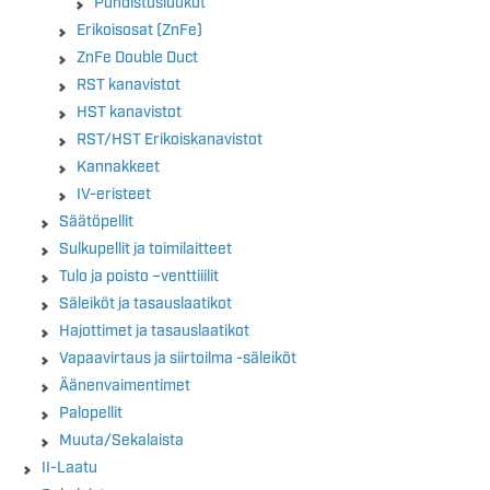
Puhdistusluukut
Erikoisosat (ZnFe)
ZnFe Double Duct
RST kanavistot
HST kanavistot
RST/HST Erikoiskanavistot
Kannakkeet
IV-eristeet
Säätöpellit
Sulkupellit ja toimilaitteet
Tulo ja poisto –venttiiilit
Säleiköt ja tasauslaatikot
Hajottimet ja tasauslaatikot
Vapaavirtaus ja siirtoilma -säleiköt
Äänenvaimentimet
Palopellit
Muuta/Sekalaista
II-Laatu