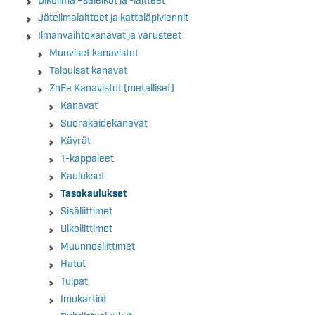
Ulkoilma –säleiköt ja -laitteet
Jäteilmalaitteet ja kattoläpiviennit
Ilmanvaihtokanavat ja varusteet
Muoviset kanavistot
Taipuisat kanavat
ZnFe Kanavistot (metalliset)
Kanavat
Suorakaidekanavat
Käyrät
T-kappaleet
Kaulukset
Tasokaulukset
Sisäliittimet
Ulkoliittimet
Muunnosliittimet
Hatut
Tulpat
Imukartiot