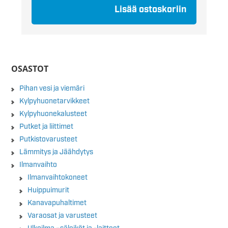
Lisää ostoskoriin
OSASTOT
Pihan vesi ja viemäri
Kylpyhuonetarvikkeet
Kylpyhuonekalusteet
Putket ja liittimet
Putkistovarusteet
Lämmitys ja Jäähdytys
Ilmanvaihto
Ilmanvaihtokoneet
Huippuimurit
Kanavapuhaltimet
Varaosat ja varusteet