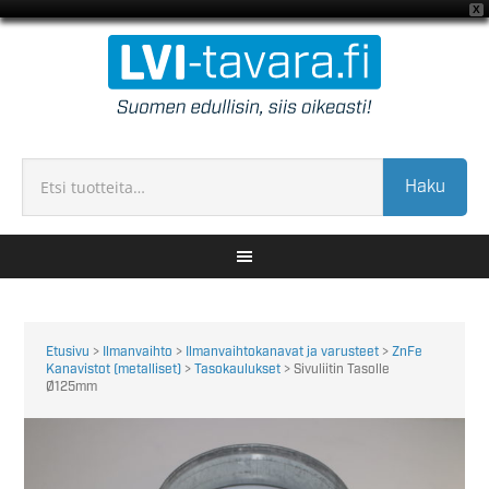
X
Haku
Etusivu
>
Ilmanvaihto
>
Ilmanvaihtokanavat ja varusteet
>
ZnFe
Kanavistot (metalliset)
>
Tasokaulukset
> Sivuliitin Tasolle
Ø125mm