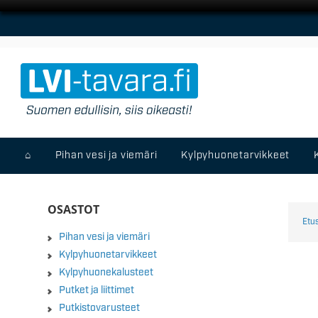
⌂
Pihan vesi ja viemäri
Kylpyhuonetarvikkeet
OSASTOT
Etu
Pihan vesi ja viemäri
Kylpyhuonetarvikkeet
Kylpyhuonekalusteet
Putket ja liittimet
Putkistovarusteet