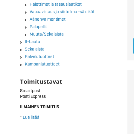
Hajottimet ja tasauslaatikot
Vapaavirtaus ja siirtoilma -säleiköt
Äänenvaimentimet
Palopellit
Muuta/Sekalaista
II-Laatu
Sekalaista
Palvelutuotteet
Kampanjatuotteet
Toimitustavat
Smartpost
Posti Express
ILMAINEN TOIMITUS
*
Lue lisää