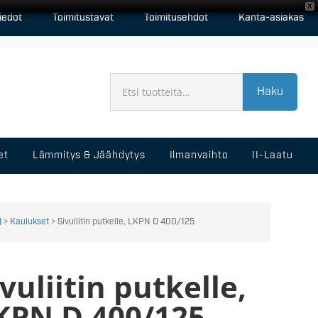
X
iedot
Toimitustavat
Toimitusehdot
Kanta-asiakas
Haku
et
Lämmitys & Jäähdytys
Ilmanvaihto
II-Laatu
)
>
Kaulukset
> Sivuliitin putkelle, LKPN D 400/125
ivuliitin putkelle,
KPN D 400/125