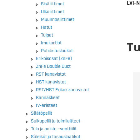
LVI-
Sisäliittimet
Ulkoliittimet
Muunnosliittimet
Hatut
Tulpat
Tu
Imukartiot
Puhdistusluukut
Erikoisosat (ZnFe)
ZnFe Double Duct
RST kanavistot
HST kanavistot
RST/HST Erikoiskanavistot
Kannakkeet
IV-eristeet
Säätöpellit
Sulkupellit ja toimilaitteet
Tulo ja poisto –venttiiilit
Säleiköt ja tasauslaatikot