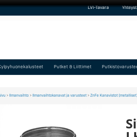
LVI-Tavara
Yhteyst
Kylpyhuonekalusteet
Putket & Liittimet
Putkistovaruste
sivu
>
Ilmanvaihto
>
Ilmanvaihtokanavat ja varusteet
>
ZnFe Kanavistot (metalliset
S
L