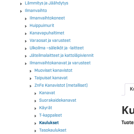
Lämmitys ja Jäähdytys
Ilmanvaihto
Ilmanvaihtokoneet
Huippuimurit
Kanavapuhaltimet
Varaosat ja varusteet
Ulkoilma –säleiköt ja -laitteet
Jäteilmalaitteet ja kattoläpiviennit
Ilmanvaihtokanavat ja varusteet
Muoviset kanavistot
Taipuisat kanavat
ZnFe Kanavistot (metalliset)
K
Kanavat
Suorakaidekanavat
K
Käyrät
T-kappaleet
Tuote
Kaulukset
Tasokaulukset