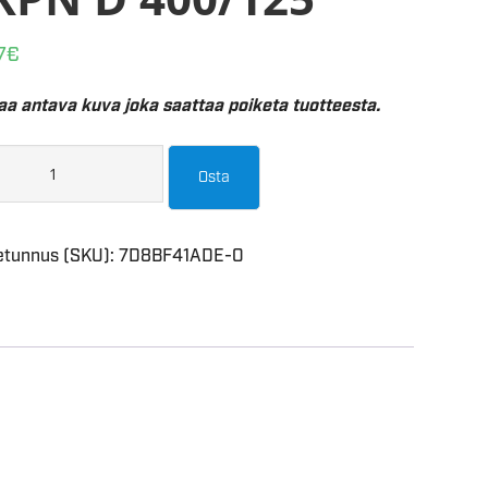
7
€
aa antava kuva joka saattaa poiketa tuotteesta.
Osta
etunnus (SKU):
7D8BF41ADE-O