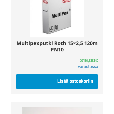
Multipexputki Roth 15×2,5 120m
PN10
316,00
€
varastossa
Lisää ostoskoriin