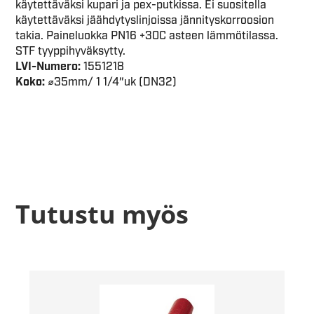
käytettäväksi kupari ja pex-putkissa. Ei suositella
käytettäväksi jäähdytyslinjoissa jännityskorroosion
takia. Paineluokka PN16 +30C asteen lämmötilassa.
STF tyyppihyväksytty.
LVI-Numero:
1551218
Koko:
⌀35mm/ 1 1/4″uk (DN32)
Tutustu myös