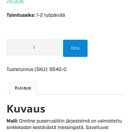
26,90
€
Toimitusaika:
1-2 työpäivää
Osta
Tuotetunnus (SKU):
9540-O
Kuvaus
Kuvaus
Malli:
Onnline puserrusliitin järjestelmä on valmistettu
sinkkikadon kestävästä messingistä. Soveltuvat