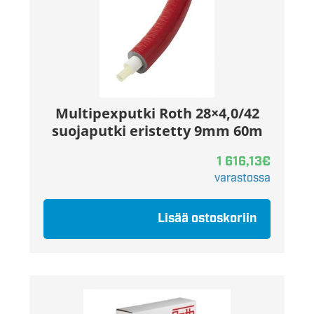
Multipexputki Roth 28×4,0/42
suojaputki eristetty 9mm 60m
1 616,13
€
varastossa
Lisää ostoskoriin