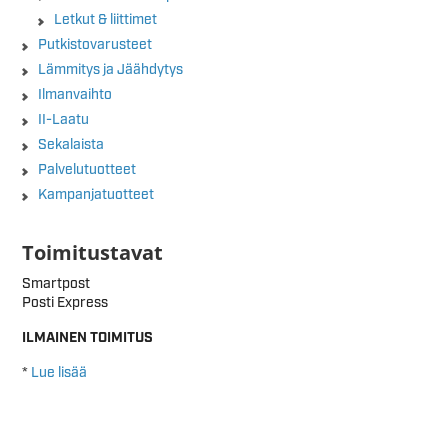
Letkut & liittimet
Putkistovarusteet
Lämmitys ja Jäähdytys
Ilmanvaihto
II-Laatu
Sekalaista
Palvelutuotteet
Kampanjatuotteet
Toimitustavat
Smartpost
Posti Express
ILMAINEN TOIMITUS
*
Lue lisää