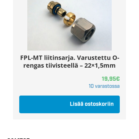
FPL-MT liitinsarja. Varustettu O-
rengas tiivisteellä – 22×1,5mm
19,95
€
10 varastossa
Lisää ostoskoriin