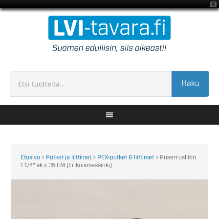
X
Haku
Etusivu
>
Putket ja liittimet
>
PEX-putket & liittimet
> Puserrusliitin
1 1/4″ sk x 35 EM (Erikoismessinki)