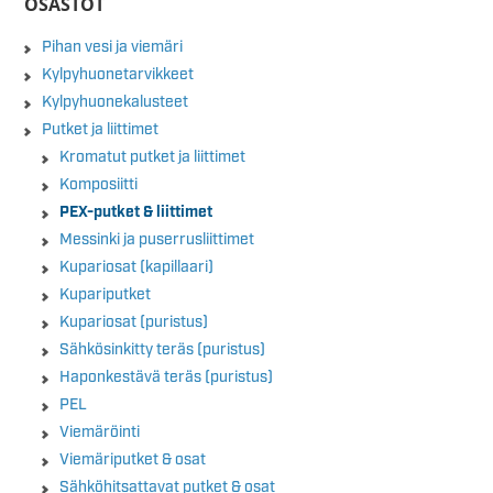
OSASTOT
Pihan vesi ja viemäri
Kylpyhuonetarvikkeet
Kylpyhuonekalusteet
Putket ja liittimet
Kromatut putket ja liittimet
Komposiitti
PEX-putket & liittimet
Messinki ja puserrusliittimet
Kupariosat (kapillaari)
Kupariputket
Kupariosat (puristus)
Sähkösinkitty teräs (puristus)
Haponkestävä teräs (puristus)
PEL
Viemäröinti
Viemäriputket & osat
Sähköhitsattavat putket & osat