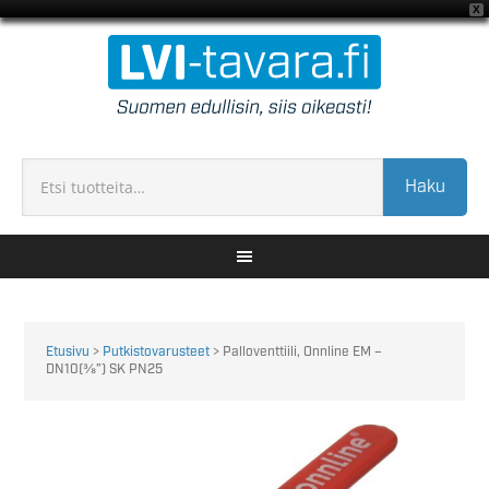
X
Haku
Etusivu
>
Putkistovarusteet
> Palloventtiili, Onnline EM –
DN10(⅜”) SK PN25