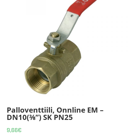
Palloventtiili, Onnline EM –
DN10(⅜”) SK PN25
9,66
€