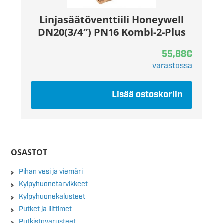
Linjasäätöventtiili Honeywell
DN20(3/4″) PN16 Kombi-2-Plus
55,88
€
varastossa
Lisää ostoskoriin
OSASTOT
Pihan vesi ja viemäri
Kylpyhuonetarvikkeet
Kylpyhuonekalusteet
Putket ja liittimet
Putkistovarusteet