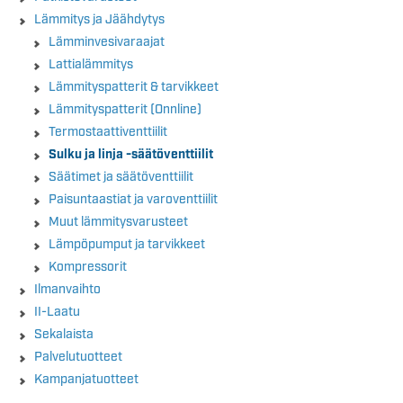
Lämmitys ja Jäähdytys
Lämminvesivaraajat
Lattialämmitys
Lämmityspatterit & tarvikkeet
Lämmityspatterit (Onnline)
Termostaattiventtiilit
Sulku ja linja -säätöventtiilit
Säätimet ja säätöventtiilit
Paisuntaastiat ja varoventtiilit
Muut lämmitysvarusteet
Lämpöpumput ja tarvikkeet
Kompressorit
Ilmanvaihto
II-Laatu
Sekalaista
Palvelutuotteet
Kampanjatuotteet