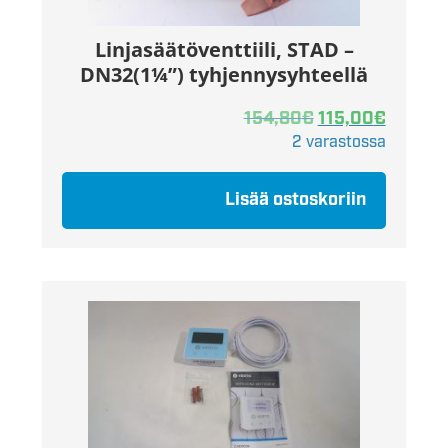
Linjasäätöventtiili, STAD –
DN32(1¼”) tyhjennysyhteellä
154,80
€
115,00
€
2 varastossa
Lisää ostoskoriin