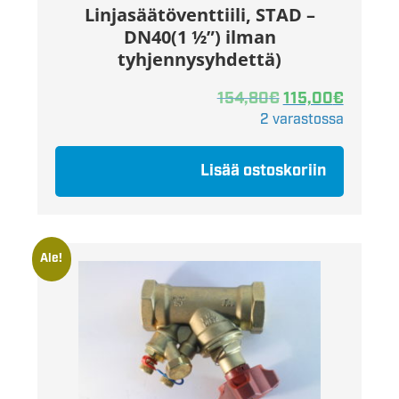
Linjasäätöventtiili, STAD –
DN40(1 ½”) ilman
tyhjennysyhdettä)
154,80
€
115,00
€
2 varastossa
Lisää ostoskoriin
Ale!