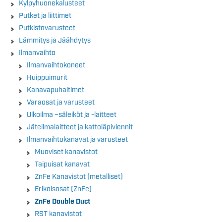
Kylpyhuonekalusteet
Putket ja liittimet
Putkistovarusteet
Lämmitys ja Jäähdytys
Ilmanvaihto
Ilmanvaihtokoneet
Huippuimurit
Kanavapuhaltimet
Varaosat ja varusteet
Ulkoilma –säleiköt ja -laitteet
Jäteilmalaitteet ja kattoläpiviennit
Ilmanvaihtokanavat ja varusteet
Muoviset kanavistot
Taipuisat kanavat
ZnFe Kanavistot (metalliset)
Erikoisosat (ZnFe)
ZnFe Double Duct
RST kanavistot