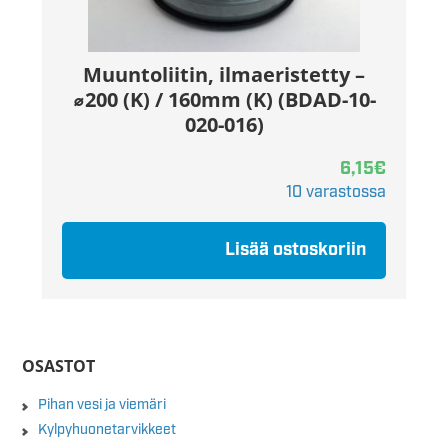
Muuntoliitin, ilmaeristetty –
⌀200 (K) / 160mm (K) (BDAD-10-
020-016)
6,15
€
10 varastossa
Lisää ostoskoriin
OSASTOT
Pihan vesi ja viemäri
Kylpyhuonetarvikkeet