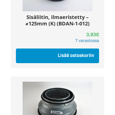
Sisäliitin, ilmaeristetty –
⌀125mm (K) (BDAN-1-012)
3,93
€
7 varastossa
Lisää ostoskoriin