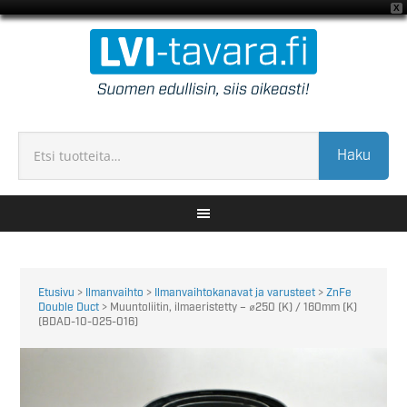
X
Haku
Etusivu
>
Ilmanvaihto
>
Ilmanvaihtokanavat ja varusteet
>
ZnFe
Double Duct
> Muuntoliitin, ilmaeristetty – ⌀250 (K) / 160mm (K)
(BDAD-10-025-016)