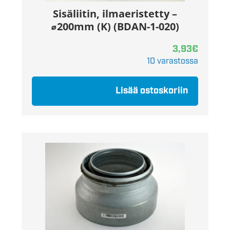
Sisäliitin, ilmaeristetty –
⌀200mm (K) (BDAN-1-020)
3,93
€
10 varastossa
Lisää ostoskoriin