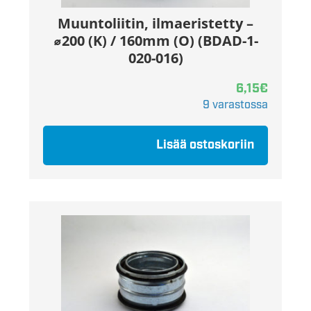
Muuntoliitin, ilmaeristetty –
⌀200 (K) / 160mm (O) (BDAD-1-
020-016)
6,15
€
9 varastossa
Lisää ostoskoriin