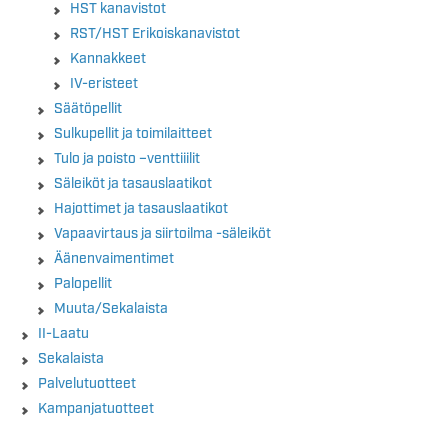
HST kanavistot
RST/HST Erikoiskanavistot
Kannakkeet
IV-eristeet
Säätöpellit
Sulkupellit ja toimilaitteet
Tulo ja poisto –venttiiilit
Säleiköt ja tasauslaatikot
Hajottimet ja tasauslaatikot
Vapaavirtaus ja siirtoilma -säleiköt
Äänenvaimentimet
Palopellit
Muuta/Sekalaista
II-Laatu
Sekalaista
Palvelutuotteet
Kampanjatuotteet