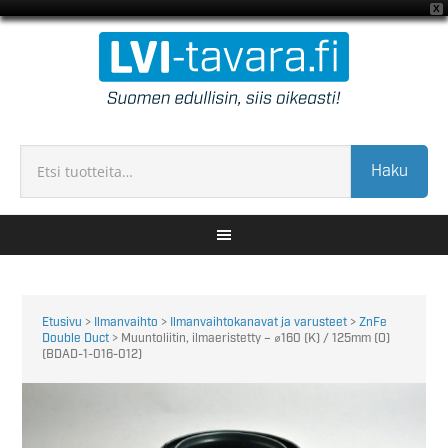
X
Haku
Etusivu
>
Ilmanvaihto
>
Ilmanvaihtokanavat ja varusteet
>
ZnFe
Double Duct
> Muuntoliitin, ilmaeristetty – ⌀160 (K) / 125mm (O)
(BDAD-1-016-012)