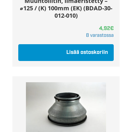
Muuntoliitin, ilmaeristetty –
⌀125 / (K) 100mm (EK) (BDAD-30-
012-010)
4,92
€
8 varastossa
Lisää ostoskoriin