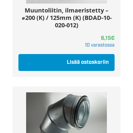
Muuntoliitin, ilmaeristetty –
⌀200 (K) / 125mm (K) (BDAD-10-
020-012)
6,15
€
10 varastossa
Lisää ostoskoriin