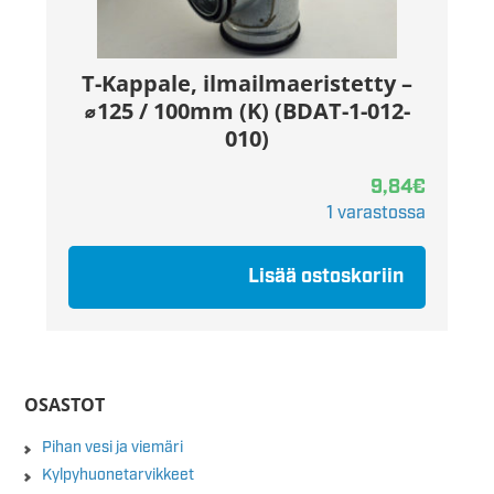
T-Kappale, ilmailmaeristetty –
⌀125 / 100mm (K) (BDAT-1-012-
010)
9,84
€
1 varastossa
Lisää ostoskoriin
OSASTOT
Pihan vesi ja viemäri
Kylpyhuonetarvikkeet