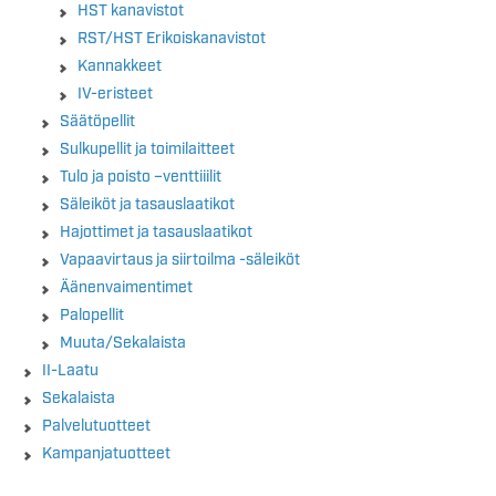
HST kanavistot
RST/HST Erikoiskanavistot
Kannakkeet
IV-eristeet
Säätöpellit
Sulkupellit ja toimilaitteet
Tulo ja poisto –venttiiilit
Säleiköt ja tasauslaatikot
Hajottimet ja tasauslaatikot
Vapaavirtaus ja siirtoilma -säleiköt
Äänenvaimentimet
Palopellit
Muuta/Sekalaista
II-Laatu
Sekalaista
Palvelutuotteet
Kampanjatuotteet