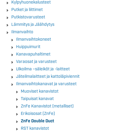
Kylpyhuonekalusteet
Putket ja liittimet
Putkistovarusteet
Lämmitys ja Jäähdytys
Ilmanvaihto
Ilmanvaihtokoneet
Huippuimurit
Kanavapuhaltimet
Varaosat ja varusteet
Ulkoilma –säleiköt ja -laitteet
Jäteilmalaitteet ja kattoläpiviennit
Ilmanvaihtokanavat ja varusteet
Muoviset kanavistot
Taipuisat kanavat
ZnFe Kanavistot (metalliset)
Erikoisosat (ZnFe)
ZnFe Double Duct
RST kanavistot