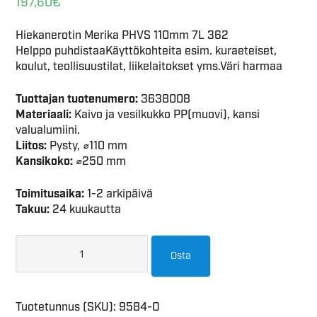
197,60
€
Hiekanerotin Merika PHVS 110mm 7L 362
Helppo puhdistaaKäyttökohteita esim. kuraeteiset,
koulut, teollisuustilat, liikelaitokset yms.Väri harmaa
Tuottajan tuotenumero:
3638008
Materiaali:
Kaivo ja vesilkukko PP(muovi), kansi
valualumiini.
Liitos:
Pysty, ⌀110 mm
Kansikoko:
⌀250 mm
Toimitusaika:
1-2 arkipäivä
Takuu:
24 kuukautta
Osta
Tuotetunnus (SKU):
9584-O