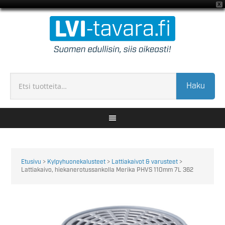
X
Haku
Etusivu
>
Kylpyhuonekalusteet
>
Lattiakaivot & varusteet
>
Lattiakaivo, hiekanerotussankolla Merika PHVS 110mm 7L 362