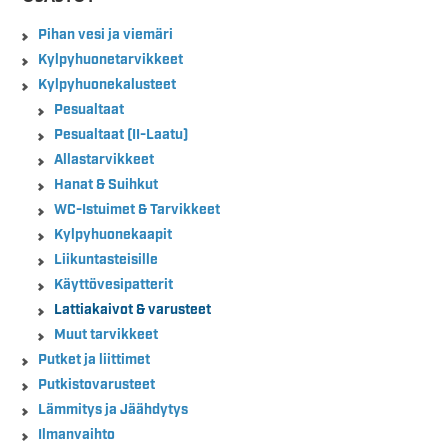
Pihan vesi ja viemäri
Kylpyhuonetarvikkeet
Kylpyhuonekalusteet
Pesualtaat
Pesualtaat (II-Laatu)
Allastarvikkeet
Hanat & Suihkut
WC-Istuimet & Tarvikkeet
Kylpyhuonekaapit
Liikuntasteisille
Käyttövesipatterit
Lattiakaivot & varusteet
Muut tarvikkeet
Putket ja liittimet
Putkistovarusteet
Lämmitys ja Jäähdytys
Ilmanvaihto