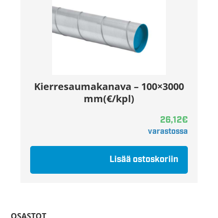
Kierresaumakanava – 100×3000
mm(€/kpl)
26,12
€
varastossa
Lisää ostoskoriin
OSASTOT