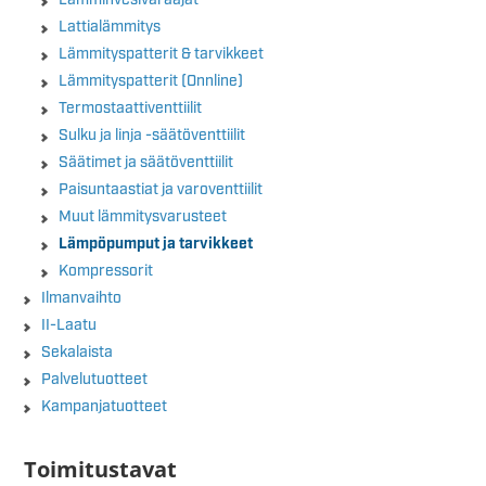
Lattialämmitys
Lämmityspatterit & tarvikkeet
Lämmityspatterit (Onnline)
Termostaattiventtiilit
Sulku ja linja -säätöventtiilit
Säätimet ja säätöventtiilit
Paisuntaastiat ja varoventtiilit
Muut lämmitysvarusteet
Lämpöpumput ja tarvikkeet
Kompressorit
Ilmanvaihto
II-Laatu
Sekalaista
Palvelutuotteet
Kampanjatuotteet
Toimitustavat