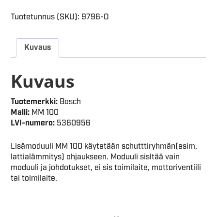
Tuotetunnus (SKU):
9796-O
Kuvaus
Kuvaus
Tuotemerkki:
Bosch
Malli:
MM 100
LVI-numero:
5360956
Lisämoduuli MM 100 käytetään schutttiryhmän(esim,
lattialämmitys) ohjaukseen. Moduuli sisltää vain
moduuli ja johdotukset, ei sis toimilaite, mottoriventiili
tai toimilaite.