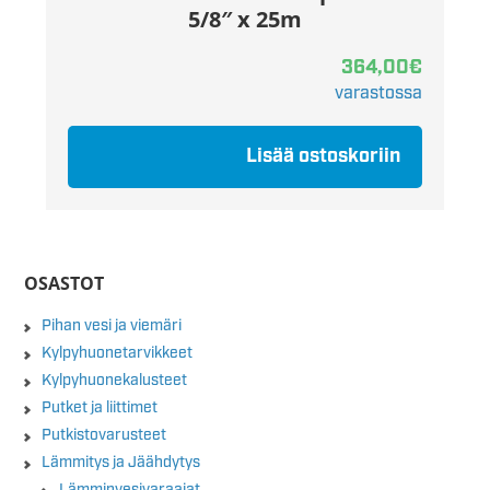
5/8″ x 25m
364,00
€
varastossa
Lisää ostoskoriin
OSASTOT
Pihan vesi ja viemäri
Kylpyhuonetarvikkeet
Kylpyhuonekalusteet
Putket ja liittimet
Putkistovarusteet
Lämmitys ja Jäähdytys
Lämminvesivaraajat