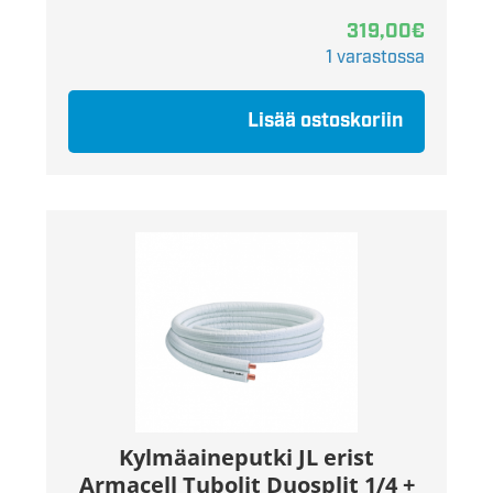
319,00
€
1 varastossa
Lisää ostoskoriin
Kylmäaineputki JL erist
Armacell Tubolit Duosplit 1/4 +