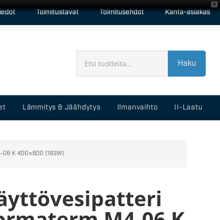
X
iedot
Toimitustavat
Toimitusehdot
Kanta-asiakas
Haku
et
Lämmitys & Jäähdytys
Ilmanvaihto
II-Laatu
M4-06 K 400×600 (193W)
äyttövesipatteri
ormaterm M4-06 K