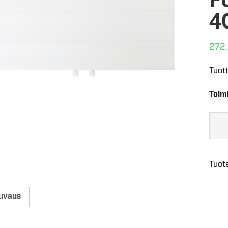
4
272
Tuot
Toim
Tuot
uvaus