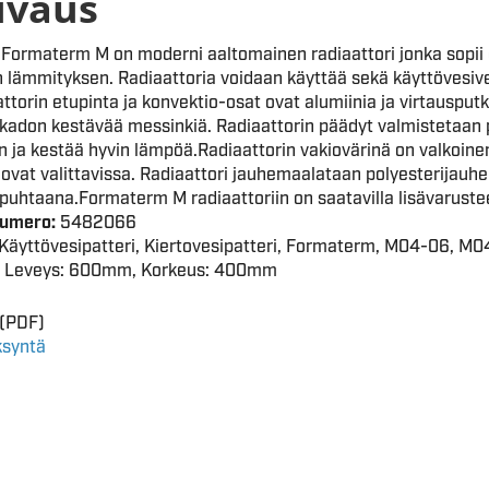
uvaus
Formaterm M on moderni aaltomainen radiaattori jonka sopii 
en lämmityksen. Radiaattoria voidaan käyttää sekä käyttöves
attorin etupinta ja konvektio-osat ovat alumiinia ja virtauspu
ikadon kestävää messinkiä. Radiaattorin päädyt valmistetaan p
hin ja kestää hyvin lämpöä.Radiaattorin vakiovärinä on valkoin
 ovat valittavissa. Radiaattori jauhemaalataan polyesterijauhem
 puhtaana.Formaterm M radiaattoriin on saatavilla lisävarust
Numero:
5482066
Käyttövesipatteri, Kiertovesipatteri, Formaterm, M04-06, M
Leveys: 600mm, Korkeus: 400mm
(PDF)
syntä