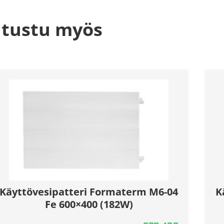
tustu myös
Käyttövesipatteri Formaterm M6-04
K
Fe 600×400 (182W)