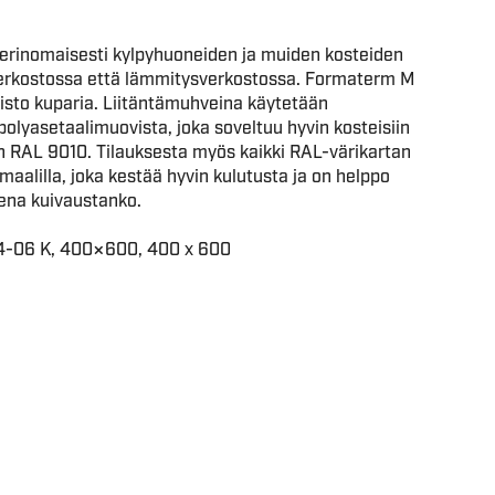
erinomaisesti kylpyhuoneiden ja muiden kosteiden
iverkostossa että lämmitysverkostossa. Formaterm M
tkisto kuparia. Liitäntämuhveina käytetään
olyasetaalimuovista, joka soveltuu hyvin kosteisiin
en RAL 9010. Tilauksesta myös kaikki RAL-värikartan
aalilla, joka kestää hyvin kulutusta ja on helppo
eena kuivaustanko.
04-06 K, 400×600, 400 x 600