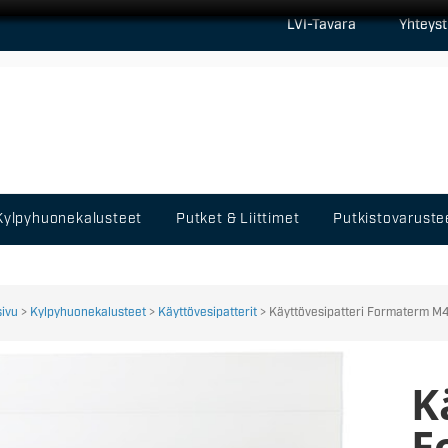
LVI-Tavara
Yhteyst
Kylpyhuonekalusteet
Putket & Liittimet
Putkistovaruste
sivu
>
Kylpyhuonekalusteet
>
Käyttövesipatterit
> Käyttövesipatteri Formaterm 
K
F