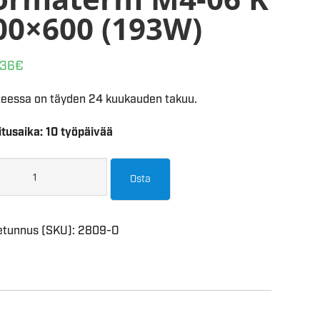
00×600 (193W)
,36
€
teessa on täyden 24 kuukauden takuu.
itusaika: 10 työpäivää
Osta
etunnus (SKU):
2809-O