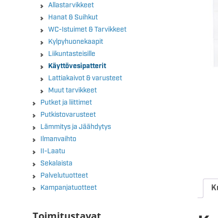
Allastarvikkeet
Hanat & Suihkut
WC-Istuimet & Tarvikkeet
Kylpyhuonekaapit
Liikuntasteisille
Käyttövesipatterit
Lattiakaivot & varusteet
Muut tarvikkeet
Putket ja liittimet
Putkistovarusteet
Lämmitys ja Jäähdytys
Ilmanvaihto
II-Laatu
Sekalaista
Palvelutuotteet
K
Kampanjatuotteet
Toimitustavat