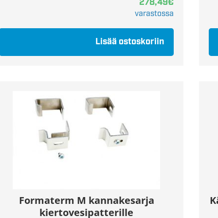
278,49
€
varastossa
Lisää ostoskoriin
Formaterm M kannakesarja
K
kiertovesipatterille