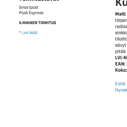
K
Smartpost
Posti Express
Malli:
tiloj
ILMAINEN TOIMITUS
radia
sinkk
*
Lue lisää
tiloi
sävyt
pitää
LVI-
EAN:
Koko:
Esite
Hyvak