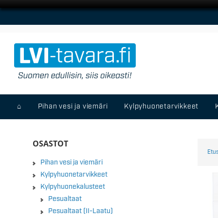
⌂
Pihan vesi ja viemäri
Kylpyhuonetarvikkeet
OSASTOT
Etu
Pihan vesi ja viemäri
Kylpyhuonetarvikkeet
Kylpyhuonekalusteet
Pesualtaat
Pesualtaat (II-Laatu)