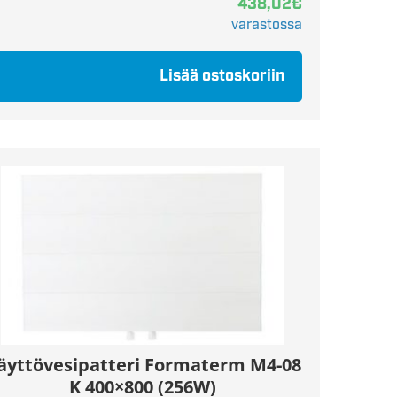
438,02
€
varastossa
Lisää ostoskoriin
äyttövesipatteri Formaterm M4-08
K 400×800 (256W)