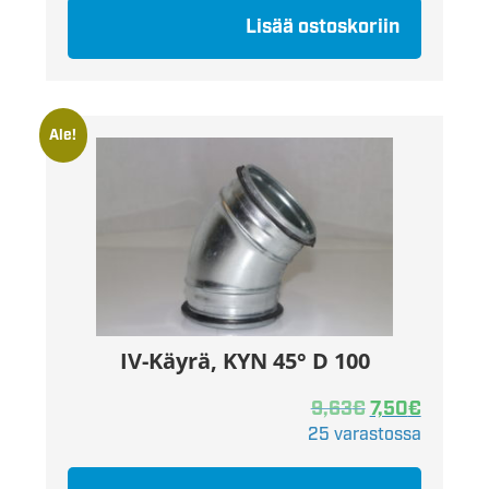
Lisää ostoskoriin
Ale!
IV-Käyrä, KYN 45° D 100
9,63
€
7,50
€
25 varastossa