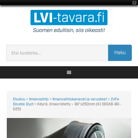
X
Haku
Etusivu
>
Ilmanvaihto
>
Ilmanvaihtokanavat ja varusteet
>
ZnFe
Double Duct
> Käyrä, ilmaeristetty – 90°x250mm (K) (BDAB-90-
025)