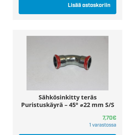
Lisää ostoskoriin
Sähkösinkitty teräs
Puristuskäyrä – 45° ⌀22 mm S/S
7,70
€
1 varastossa