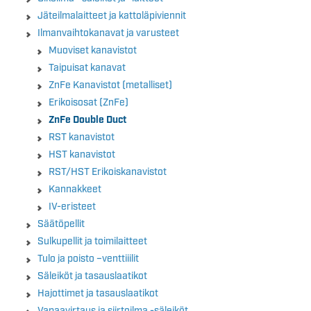
Jäteilmalaitteet ja kattoläpiviennit
Ilmanvaihtokanavat ja varusteet
Muoviset kanavistot
Taipuisat kanavat
ZnFe Kanavistot (metalliset)
Erikoisosat (ZnFe)
ZnFe Double Duct
RST kanavistot
HST kanavistot
RST/HST Erikoiskanavistot
Kannakkeet
IV-eristeet
Säätöpellit
Sulkupellit ja toimilaitteet
Tulo ja poisto –venttiiilit
Säleiköt ja tasauslaatikot
Hajottimet ja tasauslaatikot
Vapaavirtaus ja siirtoilma -säleiköt