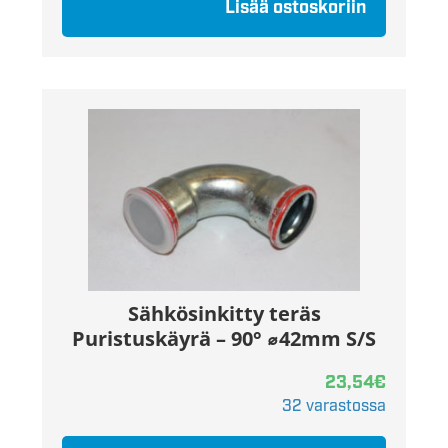
Lisää ostoskoriin
Sähkösinkitty teräs
Puristuskäyrä – 90° ⌀42mm S/S
23,54
€
32 varastossa