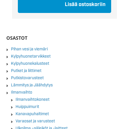
Lisää ostoskoriin
OSASTOT
Pihan vesi ja viemäri
Kylpyhuonetarvikkeet
Kylpyhuonekalusteet
Putket ja liittimet
Putkistovarusteet
Lämmitys ja Jäähdytys
Ilmanvaihto
Ilmanvaihtokoneet
Huippuimurit
Kanavapuhaltimet
Varaosat ja varusteet
Ulkoilma –säleiköt ja -laitteet