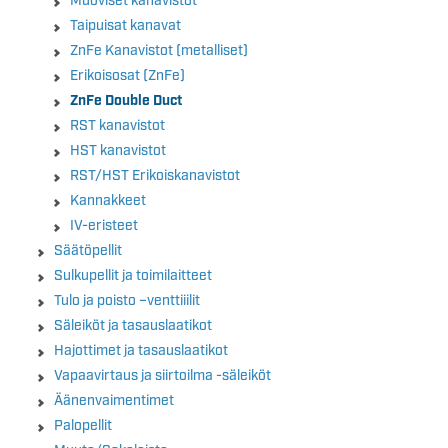
Muoviset kanavistot
Taipuisat kanavat
ZnFe Kanavistot (metalliset)
Erikoisosat (ZnFe)
ZnFe Double Duct
RST kanavistot
HST kanavistot
RST/HST Erikoiskanavistot
Kannakkeet
IV-eristeet
Säätöpellit
Sulkupellit ja toimilaitteet
Tulo ja poisto –venttiiilit
Säleiköt ja tasauslaatikot
Hajottimet ja tasauslaatikot
Vapaavirtaus ja siirtoilma -säleiköt
Äänenvaimentimet
Palopellit