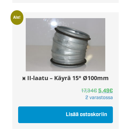
Ale!
ӿ II-laatu – Käyrä 15° Ø100mm
17,34
€
5,49
€
2 varastossa
Lisää ostoskoriin