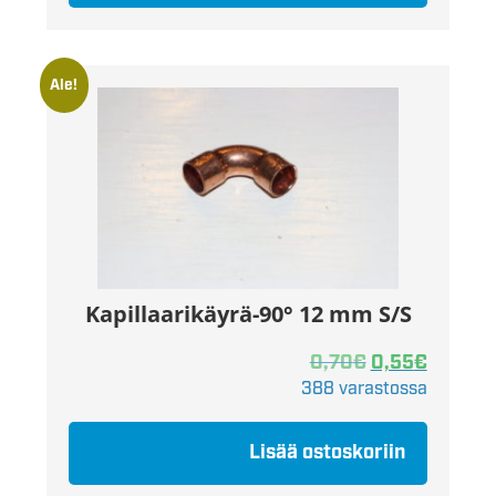
Ale!
Kapillaarikäyrä-90° 12 mm S/S
0,70
€
0,55
€
388 varastossa
Lisää ostoskoriin