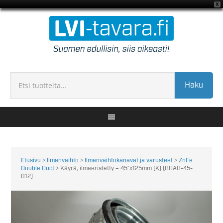
X
Haku
Etusivu
>
Ilmanvaihto
>
Ilmanvaihtokanavat ja varusteet
>
ZnFe
Double Duct
> Käyrä, ilmaeristetty – 45°x125mm (K) (BDAB-45-
012)