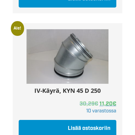
Ale!
IV-Käyrä, KYN 45 D 250
30,29
€
11,20
€
10 varastossa
Lisää ostoskoriin