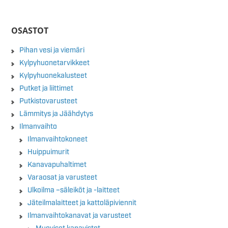
OSASTOT
Pihan vesi ja viemäri
Kylpyhuonetarvikkeet
Kylpyhuonekalusteet
Putket ja liittimet
Putkistovarusteet
Lämmitys ja Jäähdytys
Ilmanvaihto
Ilmanvaihtokoneet
Huippuimurit
Kanavapuhaltimet
Varaosat ja varusteet
Ulkoilma –säleiköt ja -laitteet
Jäteilmalaitteet ja kattoläpiviennit
Ilmanvaihtokanavat ja varusteet