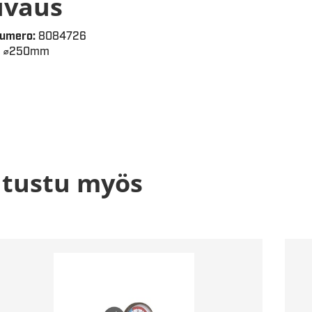
uvaus
Numero:
8084726
⌀250mm
tustu myös