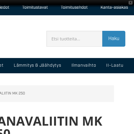
X
iedot
Toimitustavat
Toimitusehdot
Kanta-asiakas
Haku
et
Lämmitys & Jäähdytys
Ilmanvaihto
II-Laatu
LIITIN MK 250
ANAVALIITIN MK
50