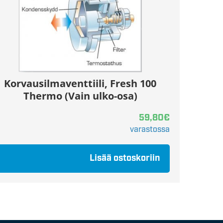
Korvausilmaventtiili, Fresh 100
Thermo (Vain ulko-osa)
59,80
€
varastossa
Lisää ostoskoriin