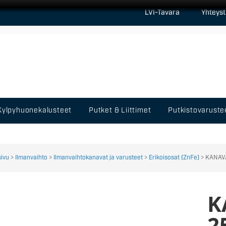
LVI-Tavara
Yhteyst
Kylpyhuonekalusteet
Putket & Liittimet
Putkistovaruste
sivu
>
Ilmanvaihto
>
Ilmanvaihtokanavat ja varusteet
>
Erikoisosat (ZnFe)
> KANAVA
K
2