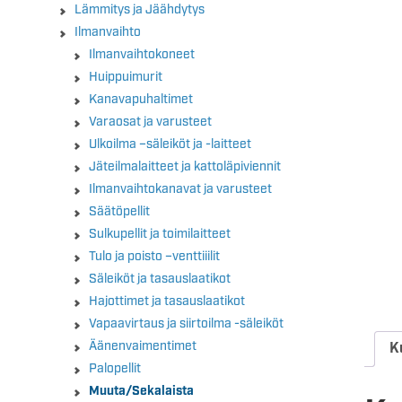
Lämmitys ja Jäähdytys
Ilmanvaihto
Ilmanvaihtokoneet
Huippuimurit
Kanavapuhaltimet
Varaosat ja varusteet
Ulkoilma –säleiköt ja -laitteet
Jäteilmalaitteet ja kattoläpiviennit
Ilmanvaihtokanavat ja varusteet
Säätöpellit
Sulkupellit ja toimilaitteet
Tulo ja poisto –venttiiilit
Säleiköt ja tasauslaatikot
Hajottimet ja tasauslaatikot
Vapaavirtaus ja siirtoilma -säleiköt
Äänenvaimentimet
K
Palopellit
Muuta/Sekalaista