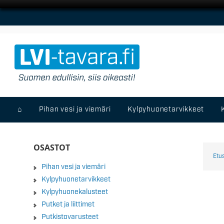
⌂
Pihan vesi ja viemäri
Kylpyhuonetarvikkeet
OSASTOT
Etu
Pihan vesi ja viemäri
Kylpyhuonetarvikkeet
Kylpyhuonekalusteet
Putket ja liittimet
Putkistovarusteet