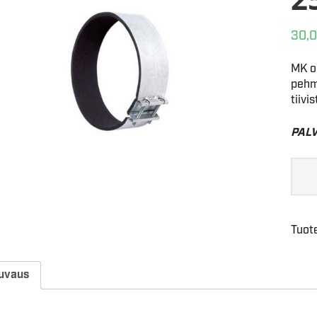
30,
MK on
pehmu
tiivi
PALV
Tuot
uvaus