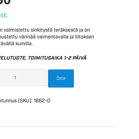
04
€
 valmistettu sinkitystä teräksestä ja on
stettu värinää vaimentavalla ja liitoksen
stävällä kumilla.
ELUTUOTE, TOIMITUSAIKA 1-2 PÄIVÄ
Osta
etunnus (SKU):
1662-O