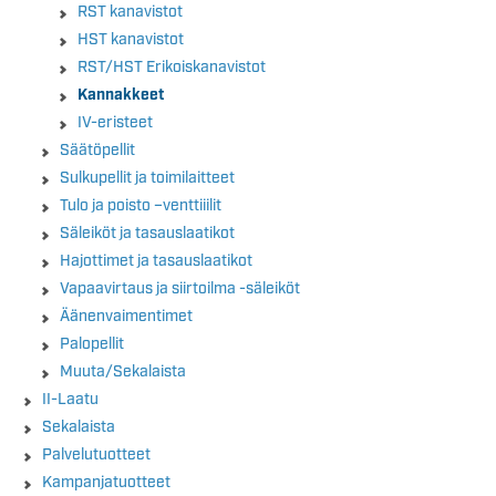
RST kanavistot
HST kanavistot
RST/HST Erikoiskanavistot
Kannakkeet
IV-eristeet
Säätöpellit
Sulkupellit ja toimilaitteet
Tulo ja poisto –venttiiilit
Säleiköt ja tasauslaatikot
Hajottimet ja tasauslaatikot
Vapaavirtaus ja siirtoilma -säleiköt
Äänenvaimentimet
Palopellit
Muuta/Sekalaista
II-Laatu
Sekalaista
Palvelutuotteet
Kampanjatuotteet