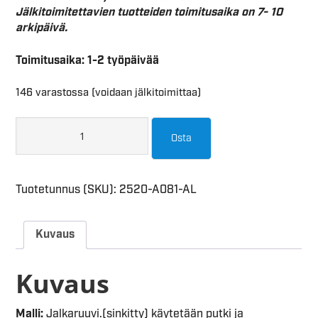
Jälkitoimitettavien tuotteiden toimitusaika on 7- 10
arkipäivä.
Toimitusaika: 1-2 työpäivää
146 varastossa (voidaan jälkitoimittaa)
Osta
Tuotetunnus (SKU):
2520-A081-AL
Kuvaus
Kuvaus
Malli:
Jalkaruuvi.(sinkitty) käytetään putki ja