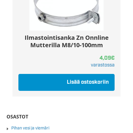
Ilmastointisanka Zn Onnline
Mutterilla M8/10-100mm
4,09
€
varastossa
Lisää ostoskoriin
OSASTOT
Pihan vesi ja viemäri