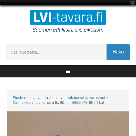
X
Haku
Etusivu
>
Ilmanvaihto
>
Ilmanvaihtokanavat ja varusteet
>
Kannakkeet
> Jalkaruuvi 8x 80mm(SR2G-M8-80), 1 kpl