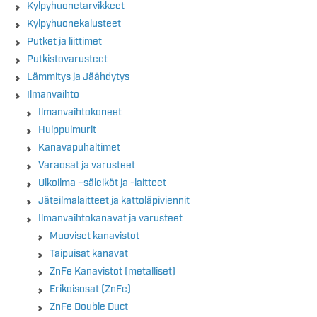
Kylpyhuonetarvikkeet
Kylpyhuonekalusteet
Putket ja liittimet
Putkistovarusteet
Lämmitys ja Jäähdytys
Ilmanvaihto
Ilmanvaihtokoneet
Huippuimurit
Kanavapuhaltimet
Varaosat ja varusteet
Ulkoilma –säleiköt ja -laitteet
Jäteilmalaitteet ja kattoläpiviennit
Ilmanvaihtokanavat ja varusteet
Muoviset kanavistot
Taipuisat kanavat
ZnFe Kanavistot (metalliset)
Erikoisosat (ZnFe)
ZnFe Double Duct