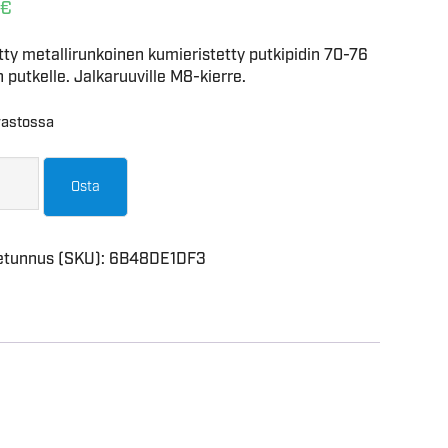
€
tty metallirunkoinen kumieristetty putkipidin 70-76
putkelle. Jalkaruuville M8-kierre.
rastossa
Osta
etunnus (SKU):
6B48DE1DF3