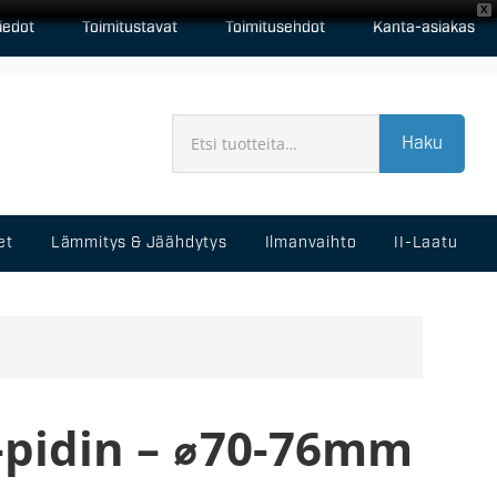
X
iedot
Toimitustavat
Toimitusehdot
Kanta-asiakas
Haku
et
Lämmitys & Jäähdytys
Ilmanvaihto
II-Laatu
-pidin – ⌀70-76mm