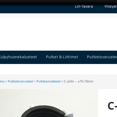
LVI-Tavara
Yhteyst
Kylpyhuonekalusteet
Putket & Liittimet
Putkistovaruste
sivu
>
Putkistovarusteet
>
Putkikannakkeet
> C-pidin – ⌀70-76mm
C