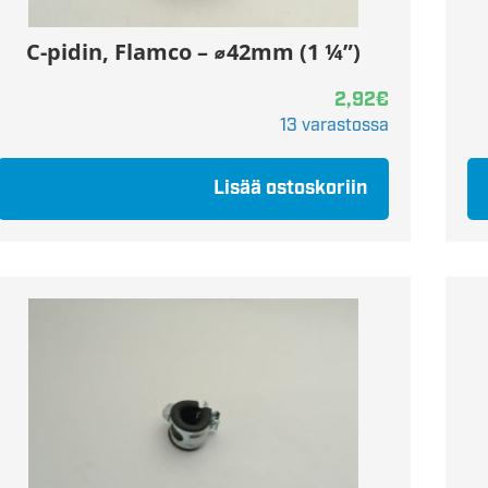
C-pidin, Flamco – ⌀42mm (1 ¼”)
2,92
€
13 varastossa
Lisää ostoskoriin