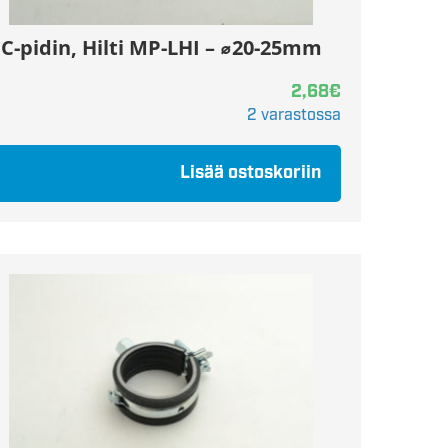
C-pidin, Hilti MP-LHI – ⌀20-25mm
2,68
€
2 varastossa
Lisää ostoskoriin