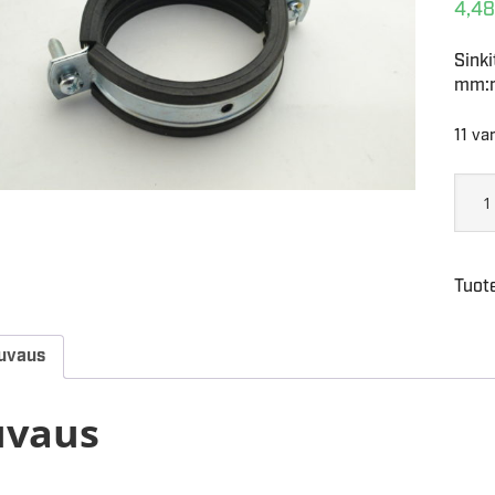
4,48
Sinki
mm:n 
11 va
Tuot
uvaus
uvaus