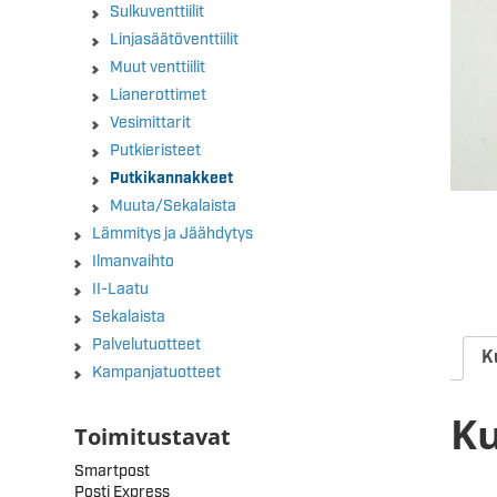
Sulkuventtiilit
Linjasäätöventtiilit
Muut venttiilit
Lianerottimet
Vesimittarit
Putkieristeet
Putkikannakkeet
Muuta/Sekalaista
Lämmitys ja Jäähdytys
Ilmanvaihto
II-Laatu
Sekalaista
Palvelutuotteet
K
Kampanjatuotteet
K
Toimitustavat
Smartpost
Posti Express