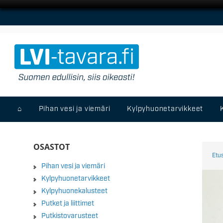
⌂
Pihan vesi ja viemäri
Kylpyhuonetarvikkeet
OSASTOT
Etu
Pihan vesi ja viemäri
Kylpyhuonetarvikkeet
Kylpyhuonekalusteet
Putket ja liittimet
Putkistovarusteet