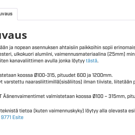
uvaus
uvaus
ään ja nopean asennuksen ahtaisiin paikkoihin sopii erinomai
steri, ulkokuori alumiini, vaimennusmateriaalina (25mm) minerall
iten kanavaliittimen avulla jonka löytyy
tästä
.
stetaan koossa Ø100-315, pituudet 600 ja 1200mm.
 varstettu naarasliittimillä(sisäliitos) ilman tiiviste, liitetää
 Äänenvaimentimet valmistetaan koossa Ø100 – 315mm, pitu
 teknistä tietoa (kuten vaimennuskyky) löytyy alla olevasta esi
:
9771 Esite