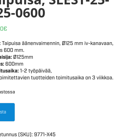
25-0600
90
€
:
Taipuisa äänenvaimennin, Ø125 mm iv-kanavaan,
us 600 mm.
isija:
Ø125mm
s:
600mm
itusaika:
1-2 työpäivää,
toimitettavien tuotteiden toimitusaika on 3 viikkoa.
astossa
sta
etunnus (SKU):
9771-X45