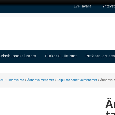
LVI-Tavara
Yhteyst
Kylpyhuonekalusteet
Putket & Liittimet
Putkistovaruste
sivu
>
Ilmanvaihto
>
Äänenvaimentimet
>
Taipuisat äänenvaimentimet
> Ännenvaim
Ä
t