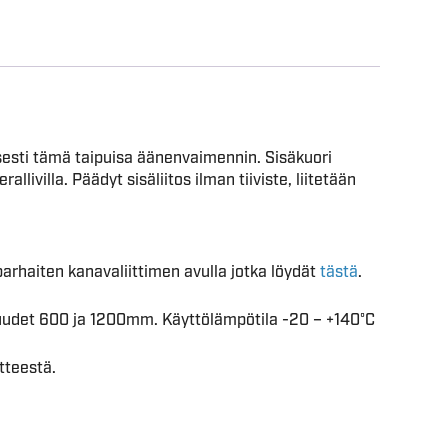
sesti tämä taipuisa äänenvaimennin. Sisäkuori
ivilla. Päädyt sisäliitos ilman tiiviste, liitetään
n parhaiten kanavaliittimen avulla jotka löydät
tästä
.
udet 600 ja 1200mm. Käyttölämpötila -20 – +140°C
tteestä.