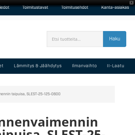
X
iedot
Toimitustavat
Toimitusehdot
Kanta-asiakas
Haku
et
Lämmitys & Jäähdytys
Ilmanvaihto
II-Laatu
ennin taipuisa, SLEST-25-125-0600
nnenvaimennin
aipuisa, SLEST-25-