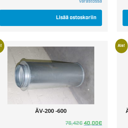
varastossa
Lisää ostoskoriin
!
Ale!
ÄV-200 -600
76,42
€
40,00
€