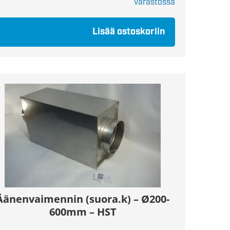
varastossa
Lisää ostoskoriin
Äänenvaimennin (suora.k) – Ø200-
600mm – HST