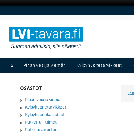
⌂
Pihan vesi ja viemäri
Kylpyhuonetarvikkeet
OSASTOT
Etu
Pihan vesi ja viemäri
Kylpyhuonetarvikkeet
Kylpyhuonekalusteet
Putket ja liittimet
Putkistovarusteet