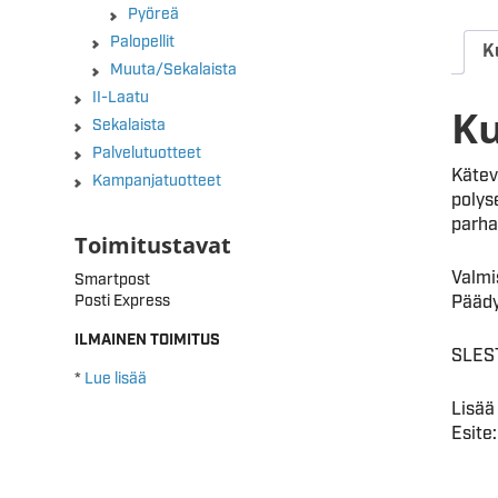
Pyöreä
Palopellit
K
Muuta/Sekalaista
II-Laatu
K
Sekalaista
Palvelutuotteet
Kätev
Kampanjatuotteet
polyse
parha
Toimitustavat
Valmi
Smartpost
Päädyt
Posti Express
ILMAINEN TOIMITUS
SLEST
*
Lue lisää
Lisää
Esite