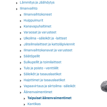
Lämmitys ja Jäähdytys
Ilmanvaihto
Ilmanvaihtokoneet
Huippuimurit
Kanavapuhaltimet
Varaosat ja varusteet
Ulkoilma –säleiköt ja -laitteet
Jäteilmalaitteet ja kattoläpiviennit
Ilmanvaihtokanavat ja varusteet
Säätöpellit
Sulkupellit ja toimilaitteet
Tulo ja poisto –venttiiilit
Säleiköt ja tasauslaatikot
Hajottimet ja tasauslaatikot
Vapaavirtaus ja siirtoilma -säleiköt
Äänenvaimentimet
Taipuisat äänenvaimentimet
Kantikas