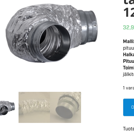
1
32,
Malli
pitu
Halka
Pituu
Toim
jälki
1 var
O
Tuot