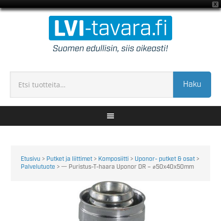
X
Haku
Etusivu
>
Putket ja liittimet
>
Komposiitti
>
Uponor- putket & osat
>
Palvelutuote
> 一 Puristus-T-haara Uponor DR – ⌀50x40x50mm