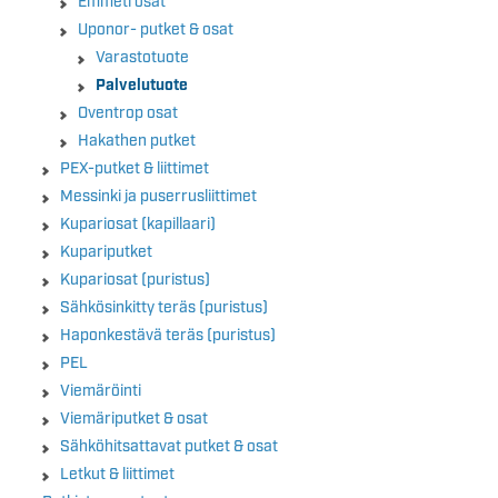
Emmeti osat
Uponor- putket & osat
Varastotuote
Palvelutuote
Oventrop osat
Hakathen putket
PEX-putket & liittimet
Messinki ja puserrusliittimet
Kupariosat (kapillaari)
Kupariputket
Kupariosat (puristus)
Sähkösinkitty teräs (puristus)
Haponkestävä teräs (puristus)
PEL
Viemäröinti
Viemäriputket & osat
Sähköhitsattavat putket & osat
Letkut & liittimet