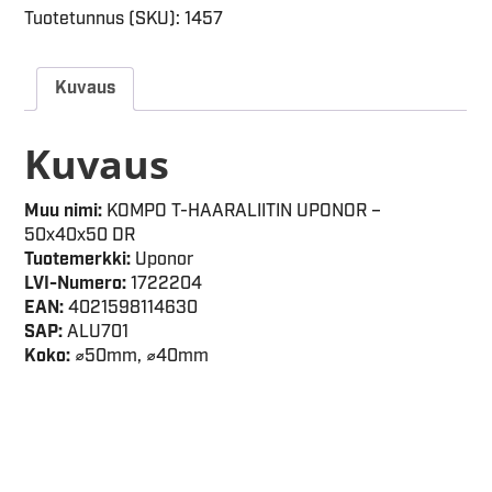
Tuotetunnus (SKU):
1457
Kuvaus
Kuvaus
Muu nimi:
KOMPO T-HAARALIITIN UPONOR –
50x40x50 DR
Tuotemerkki:
Uponor
LVI-Numero:
1722204
EAN:
4021598114630
SAP:
ALU701
Koko:
⌀50mm, ⌀40mm