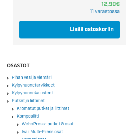
12,90
€
11 varastossa
Lisää ostoskoriin
OSASTOT
Pihan vesi ja viemäri
Kylpyhuonetarvikkeet
Kylpyhuonekalusteet
Putket ja liittimet
Kromatut putket ja liittimet
Komposiitti
WehoPress- putket & osat
Ivar Multi-Press osat