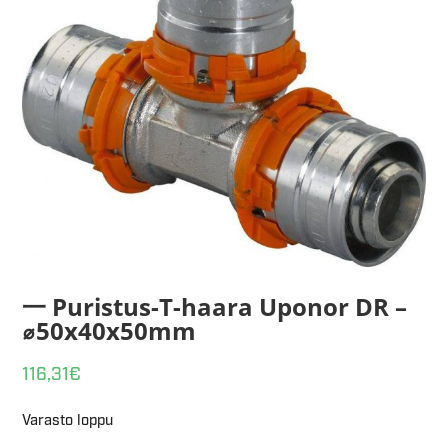
一 Puristus-T-haara Uponor DR –
⌀50x40x50mm
116,31
€
Varasto loppu