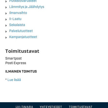
Putkistovarusteet
Lämmitys ja Jäähdytys
Ilmanvaihto
II-Laatu
Sekalaista
Palvelutuotteet
Kampanjatuotteet
Toimitustavat
Smartpost
Posti Express
ILMAINEN TOIMITUS
*
Lue lisää
LVI-TAVARA
YHTEYSTIEDOT
TOIMITUSTAVAT