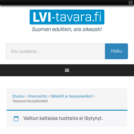
X
Haku
Etusivu
>
Ilmanvaihto
>
Säleiköt ja tasauslaatikot
>
Vapaavirtaussäleikkö
Valitun kaltaisia tuotteita ei löytynyt.