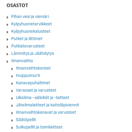
OSASTOT
Pihan vesi ja viemäri
Kylpyhuonetarvikkeet
Kylpyhuonekalusteet
Putket ja liittimet
Putkistovarusteet
Lämmitys ja Jäähdytys
Ilmanvaihto
Ilmanvaihtokoneet
Huippuimurit
Kanavapuhaltimet
Varaosat ja varusteet
Ulkoilma –säleiköt ja -laitteet
Jäteilmalaitteet ja kattoläpiviennit
Ilmanvaihtokanavat ja varusteet
Säätöpellit
Sulkupellit ja toimilaitteet