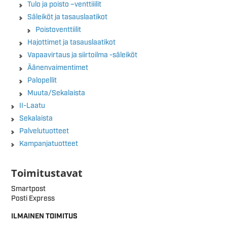
Tulo ja poisto –venttiiilit
Säleiköt ja tasauslaatikot
Poistoventtiilit
Hajottimet ja tasauslaatikot
Vapaavirtaus ja siirtoilma -säleiköt
Äänenvaimentimet
Palopellit
Muuta/Sekalaista
II-Laatu
Sekalaista
Palvelutuotteet
Kampanjatuotteet
Toimitustavat
Smartpost
Posti Express
ILMAINEN TOIMITUS