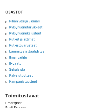
OSASTOT
Pihan vesi ja viemäri
Kylpyhuonetarvikkeet
Kylpyhuonekalusteet
Putket ja liittimet
Putkistovarusteet
Lämmitys ja Jäähdytys
Ilmanvaihto
II-Laatu
Sekalaista
Palvelutuotteet
Kampanjatuotteet
Toimitustavat
Smartpost
Posti Express