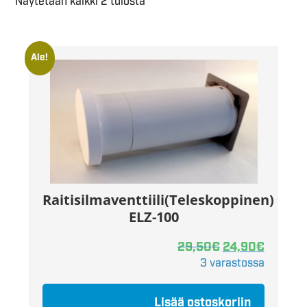
Näytetään kaikki 2 tulosta
Ale!
Raitisilmaventtiili(Teleskoppinen)
ELZ-100
29,50
€
24,90
€
3 varastossa
Lisää ostoskoriin