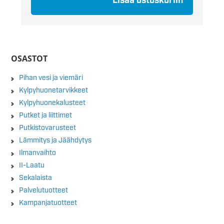
Lisää ostoskoriin
OSASTOT
Pihan vesi ja viemäri
Kylpyhuonetarvikkeet
Kylpyhuonekalusteet
Putket ja liittimet
Putkistovarusteet
Lämmitys ja Jäähdytys
Ilmanvaihto
II-Laatu
Sekalaista
Palvelutuotteet
Kampanjatuotteet