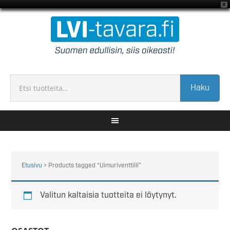
X
Haku
Etusivu
> Products tagged “Uimuriventtiili”
Valitun kaltaisia tuotteita ei löytynyt.