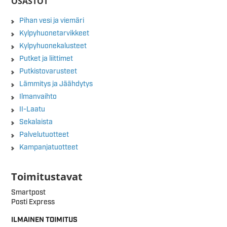
OSASTOT
Pihan vesi ja viemäri
Kylpyhuonetarvikkeet
Kylpyhuonekalusteet
Putket ja liittimet
Putkistovarusteet
Lämmitys ja Jäähdytys
Ilmanvaihto
II-Laatu
Sekalaista
Palvelutuotteet
Kampanjatuotteet
Toimitustavat
Smartpost
Posti Express
ILMAINEN TOIMITUS