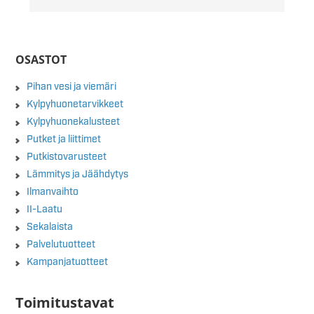
OSASTOT
Pihan vesi ja viemäri
Kylpyhuonetarvikkeet
Kylpyhuonekalusteet
Putket ja liittimet
Putkistovarusteet
Lämmitys ja Jäähdytys
Ilmanvaihto
II-Laatu
Sekalaista
Palvelutuotteet
Kampanjatuotteet
Toimitustavat