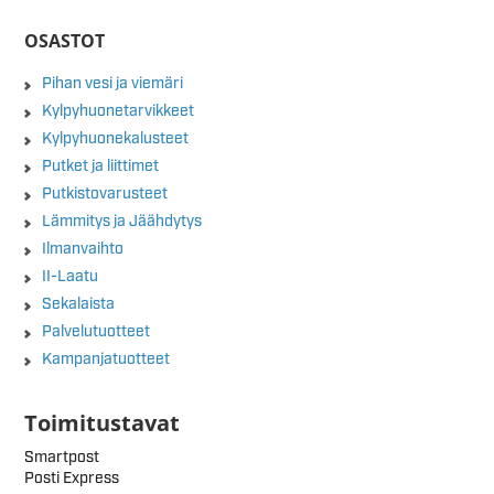
OSASTOT
Pihan vesi ja viemäri
Kylpyhuonetarvikkeet
Kylpyhuonekalusteet
Putket ja liittimet
Putkistovarusteet
Lämmitys ja Jäähdytys
Ilmanvaihto
II-Laatu
Sekalaista
Palvelutuotteet
Kampanjatuotteet
Toimitustavat
Smartpost
Posti Express