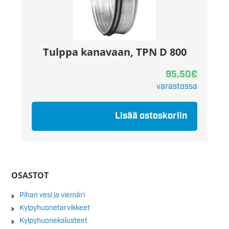
Tulppa kanavaan, TPN D 800
95,50
€
varastossa
Lisää ostoskoriin
OSASTOT
Pihan vesi ja viemäri
Kylpyhuonetarvikkeet
Kylpyhuonekalusteet