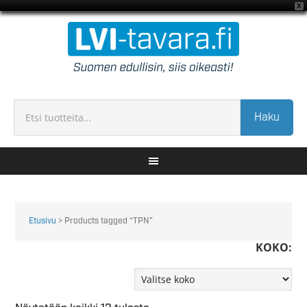
X
Haku
Etusivu
> Products tagged “TPN”
KOKO: