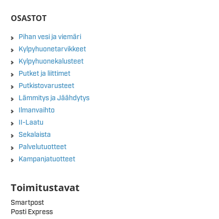
OSASTOT
Pihan vesi ja viemäri
Kylpyhuonetarvikkeet
Kylpyhuonekalusteet
Putket ja liittimet
Putkistovarusteet
Lämmitys ja Jäähdytys
Ilmanvaihto
II-Laatu
Sekalaista
Palvelutuotteet
Kampanjatuotteet
Toimitustavat
Smartpost
Posti Express