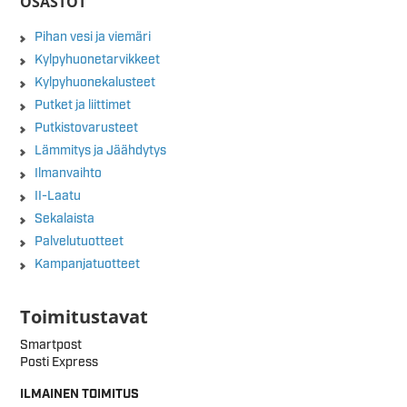
OSASTOT
Pihan vesi ja viemäri
Kylpyhuonetarvikkeet
Kylpyhuonekalusteet
Putket ja liittimet
Putkistovarusteet
Lämmitys ja Jäähdytys
Ilmanvaihto
II-Laatu
Sekalaista
Palvelutuotteet
Kampanjatuotteet
Toimitustavat
Smartpost
Posti Express
ILMAINEN TOIMITUS