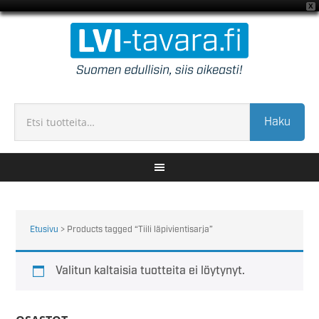
X
Haku
Etusivu
> Products tagged “Tiili läpivientisarja”
Valitun kaltaisia tuotteita ei löytynyt.