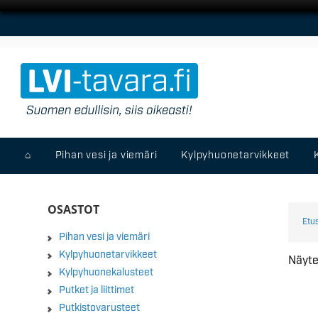
⌂
Pihan vesi ja viemäri
Kylpyhuonetarvikkeet
OSASTOT
Etu
Pihan vesi ja viemäri
Kylpyhuonetarvikkeet
Näyte
Kylpyhuonekalusteet
Putket ja liittimet
Putkistovarusteet