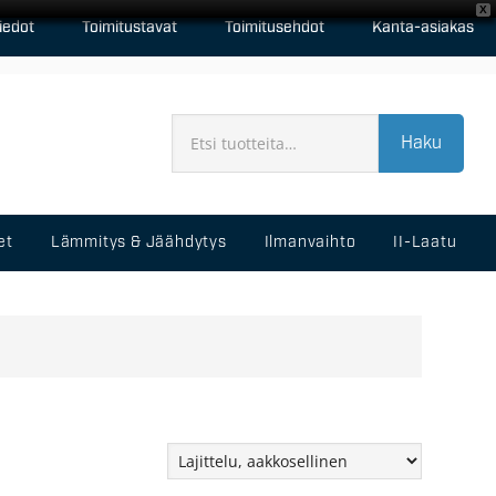
X
iedot
Toimitustavat
Toimitusehdot
Kanta-asiakas
Haku
et
Lämmitys & Jäähdytys
Ilmanvaihto
II-Laatu