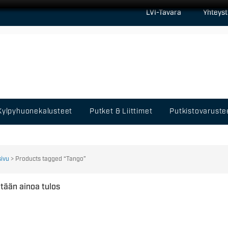
LVI-Tavara
Yhteyst
Kylpyhuonekalusteet
Putket & Liittimet
Putkistovaruste
sivu
> Products tagged “Tango”
tään ainoa tulos